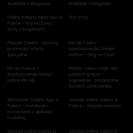
Available Categories
Available Categories
Online Kasyno Piper Spin w
Our Story
Polsce – Gry na Żywo i
Stoły z Krupierami
Pelican Casino – bonusy,
Pin Up Casino –
promocje i oferty
Azərbaycanda Onlayn
specjalne
Kazino – Giriş və Oyun
Pin Up Casino –
Pistolo Casino Login dla
Azərbaycanda onlayn
polskich graczy –
kazino Pin-Up
Logowanie i zarządzanie
kontem użytkownika
SlotsVader Casino App w
Vavada online casino w
Polsce – Instalacja i
Polsce – bezpieczeństwo
korzystanie z aplikacji
mobilnej
Vavada online casino w
Vavada online casino w