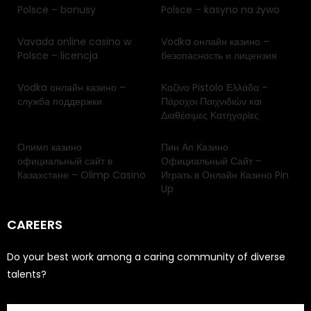
Polsce – bonusy
Polsce – kasyno na żywo
Vavada online casino w
Vodka онлайн казино –
Polsce – licencja
безопасность и лицензия
Vodka онлайн казино –
Καζίνο Pistolo Ελλάδα –
служба поддержки
Πάροχοι Παιχνιδιών και
Διαθέσιμες Κατηγορίες
Олимп казино
Пин Ап Казино
официальный сайт в
Официальный Сайт –
Казахстане – Olimp Casino
Играть в Онлайн Казино Pin
Up
CAREERS
Do your best work among a caring community of diverse
talents?