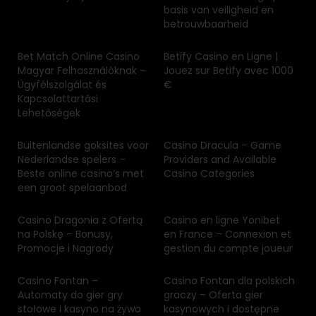
basis van veiligheid en
betrouwbaarheid
Bet Match Online Casino
Betify Casino en Ligne |
Magyar Felhasználóknak –
Jouez sur Betify avec 1000
Ügyfélszolgálat és
€
Kapcsolattartási
Lehetőségek
Buitenlandse goksites voor
Casino Dracula – Game
Nederlandse spelers –
Providers and Available
Beste online casino’s met
Casino Categories
een groot spelaanbod
Casino Dragonia z Ofertą
Casino en ligne Yonibet
na Polskę – Bonusy,
en France – Connexion et
Promocje i Nagrody
gestion du compte joueur
Casino Fontan –
Casino Fontan dla polskich
Automaty do gier gry
graczy – Oferta gier
stołowe i kasyno na żywo
kasynowych i dostępne