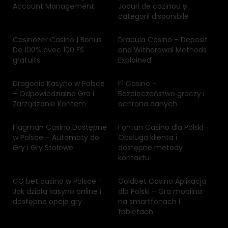
Account Management
Jocuri de cazinou și
categorii disponibile
Casinozer Casino | Bonus
Dracula Casino – Deposit
De 100% avec 100 FS
and Withdrawal Methods
gratuits
Explained
Dragonia Kasyno w Polsce
F1 Casino –
– Odpowiedzialna Gra i
Bezpieczeństwo graczy i
Zarządzanie Kontem
ochrona danych
Flagman Casino Dostępne
Fontan Casino dla Polski –
w Polsce – Automaty do
Obsługa klienta i
Gry i Gry Stołowe
dostępne metody
kontaktu
GG bet casino w Polsce –
Goldbet Casino Aplikacja
Jak działa kasyno online i
dla Polski – Gra mobilna
dostępne opcje gry
na smartfonach i
tabletach