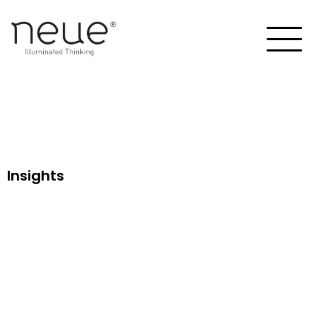
Insights