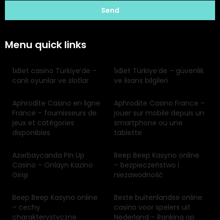
Send
Menu quick links
1xBet casino Türkiye’de –
1xBet Türkiye’de – güvenlik
canlı oyunlar ve slotlar
ve lisans bilgileri
Aphrodite Casino en ligne
Aphrodite Casino France –
France – fournisseurs de
jouer sur mobile depuis un
jeux et catégories
smartphone ou une
disponibles
tablette
Azərbaycanda Pin Up
Beep Beep Kasyno online
Casino – Onlayn Kazino
– bezpieczeństwo i
Girişi
niezawodność
Beep Beep Kasyno online
Beste buitenlandse online
– cechy
casino voor spelers uit
charakterystyczne
Nederland – Ranking op