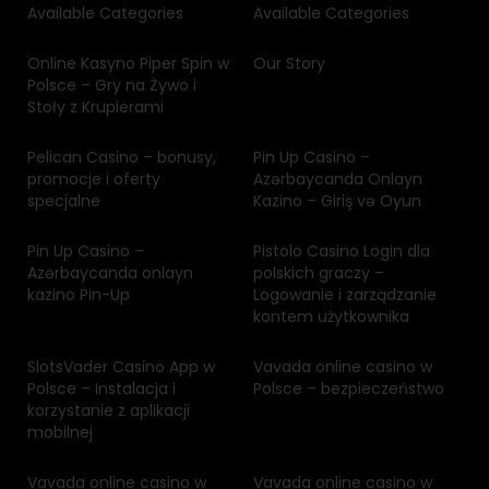
Available Categories
Available Categories
Online Kasyno Piper Spin w
Our Story
Polsce – Gry na Żywo i
Stoły z Krupierami
Pelican Casino – bonusy,
Pin Up Casino –
promocje i oferty
Azərbaycanda Onlayn
specjalne
Kazino – Giriş və Oyun
Pin Up Casino –
Pistolo Casino Login dla
Azərbaycanda onlayn
polskich graczy –
kazino Pin-Up
Logowanie i zarządzanie
kontem użytkownika
SlotsVader Casino App w
Vavada online casino w
Polsce – Instalacja i
Polsce – bezpieczeństwo
korzystanie z aplikacji
mobilnej
Vavada online casino w
Vavada online casino w