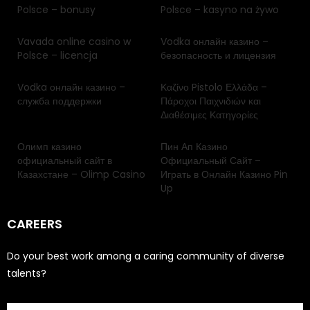
Polsce – bonusy
Polsce – kasyno na żywo
Vavada online casino w
Vodka онлайн казино –
Polsce – licencja
безопасность и лицензия
Vodka онлайн казино –
Καζίνο Pistolo Ελλάδα –
служба поддержки
Πάροχοι Παιχνιδιών και
Διαθέσιμες Κατηγορίες
Олимп казино
Пин Ап Казино
официальный сайт в
Официальный Сайт –
Казахстане – Olimp Casino
Играть в Онлайн Казино Pin
Up
CAREERS
Do your best work among a caring community of diverse
talents?