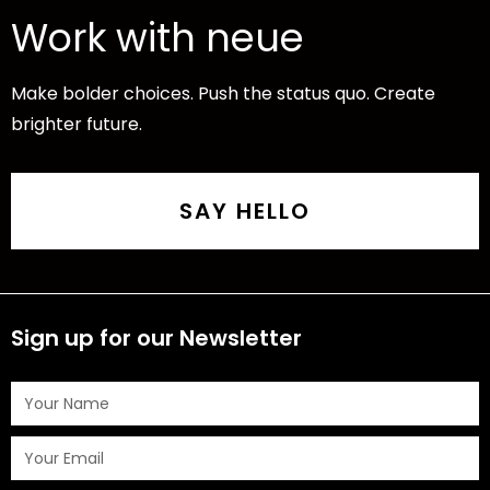
Work with neue
Make bolder choices. Push the status quo. Create
brighter future.
SAY HELLO
Sign up for our Newsletter