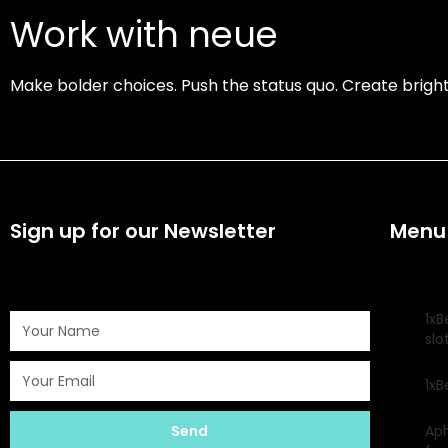
Work with neue
Make bolder choices. Push the status quo. Create bright
Sign up for our Newsletter
Menu 
1xB
slo
1xB
Send
Aph