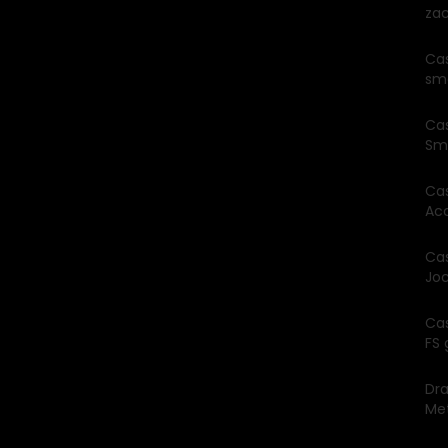
za
Cas
sm
Ca
Sm
Cas
Ac
Cas
Joc
Cas
FS 
Dra
Met