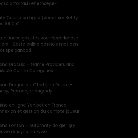
csolattartási Lehetőségek
ify Casino en Ligne | Jouez sur Betify
ec 1000 €
tenlandse goksites voor Nederlandse
lers – Beste online casino’s met een
oot spelaanbod
ino Dracula – Game Providers and
ilable Casino Categories
ino Dragonia z Ofertą na Polskę –
usy, Promocje i Nagrody
ino en ligne Yonibet en France –
nexion et gestion du compte joueur
ino Fontan – Automaty do gier gry
łowe i kasyno na żywo