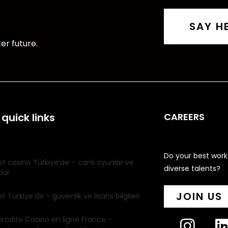
SAY H
er future.
quick links
CAREERS
Do your best wor
et casino Türkiye’de – canlı oyunlar ve
diverse talents?
tlar
JOIN US
et Türkiye’de – güvenlik ve lisans bilgileri
rodite Casino en ligne France –