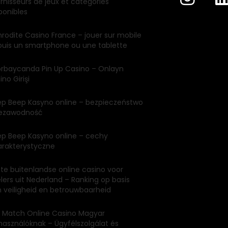
rnisseurs de jeux et catégories
ponibles
rodite Casino France – jouer sur mobile
uis un smartphone ou une tablette
rbaycanda Pin Up Casino – Onlayn
ino Girişi
p Beep Kasyno online – bezpieczeństwo
iezawodność
p Beep Kasyno online – cechy
arakterystyczne
te buitenlandse online casino voor
lers uit Nederland – Ranking op basis
 veiligheid en betrouwbaarheid
 Match Online Casino Magyar
használóknak – Ügyfélszolgálat és