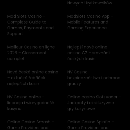
Nowych Użytkowników
Mad Slots Casino –
MadSlots Casino App –
Complete Guide to
Mobile Features and
Games, Payments and
Gaming Experience
Support
Meilleur Casino en ligne
Nejlepší nové online
2026 – Classement
casino CZ – srovnání
complet
českých kasin
Nové české online casino
NV Casino –
– aktuální žebříček
bezpieczeństwo i ochrona
nejlepších kasin
graczy
NV Casino online –
Online casino SlotsVader –
licencja i wiarygodność
Jackpoty i ekskluzywne
kasyna
gry kasynowe
Online Casino Smash –
Online Casino Spinfin –
Game Providers and
Game Providers and