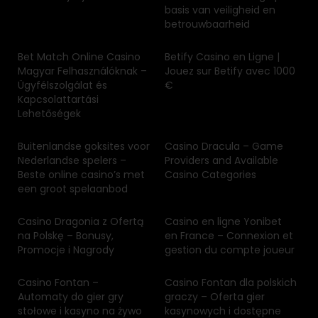
basis van veiligheid en
betrouwbaarheid
Bet Match Online Casino
Betify Casino en Ligne |
Magyar Felhasználóknak –
Jouez sur Betify avec 1000
Ügyfélszolgálat és
€
Kapcsolattartási
Lehetőségek
Buitenlandse goksites voor
Casino Dracula – Game
Nederlandse spelers –
Providers and Available
Beste online casino’s met
Casino Categories
een groot spelaanbod
Casino Dragonia z Ofertą
Casino en ligne Yonibet
na Polskę – Bonusy,
en France – Connexion et
Promocje i Nagrody
gestion du compte joueur
Casino Fontan –
Casino Fontan dla polskich
Automaty do gier gry
graczy – Oferta gier
stołowe i kasyno na żywo
kasynowych i dostępne