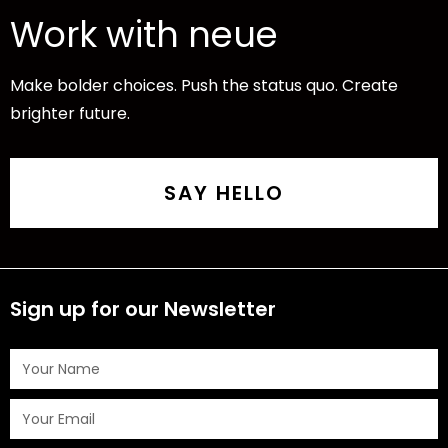
Work with neue
Make bolder choices. Push the status quo. Create
brighter future.
SAY HELLO
Sign up for our Newsletter