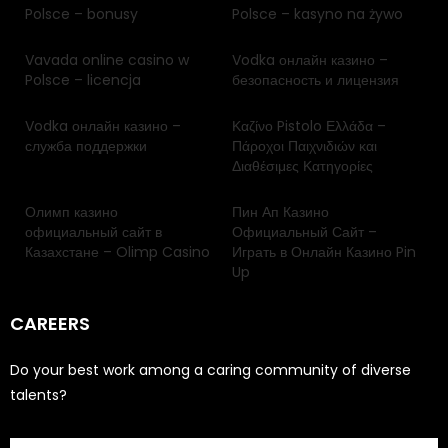
Polsce – bonusy
Polsce – kasyno na żywo
Vavada online casino w
Vodka онлайн казино –
Polsce – licencja
безопасность и лицензия
Vodka онлайн казино –
Καζίνο Pistolo Ελλάδα –
служба поддержки
Πάροχοι Παιχνιδιών και
Διαθέσιμες Κατηγορίες
Олимп казино
Пин Ап Казино
официальный сайт в
Официальный Сайт –
Казахстане – Olimp Casino
Играть в Онлайн Казино Pin
Up
CAREERS
Do your best work among a caring community of diverse
talents?