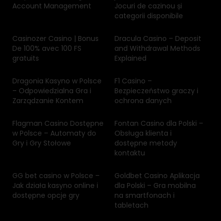
Account Management
Jocuri de cazinou și
categorii disponibile
Casinozer Casino | Bonus
Dracula Casino – Deposit
De 100% avec 100 FS
and Withdrawal Methods
gratuits
Explained
Dragonia Kasyno w Polsce
F1 Casino –
– Odpowiedzialna Gra i
Bezpieczeństwo graczy i
Zarządzanie Kontem
ochrona danych
Flagman Casino Dostępne
Fontan Casino dla Polski –
w Polsce – Automaty do
Obsługa klienta i
Gry i Gry Stołowe
dostępne metody
kontaktu
GG bet casino w Polsce –
Goldbet Casino Aplikacja
Jak działa kasyno online i
dla Polski – Gra mobilna
dostępne opcje gry
na smartfonach i
tabletach