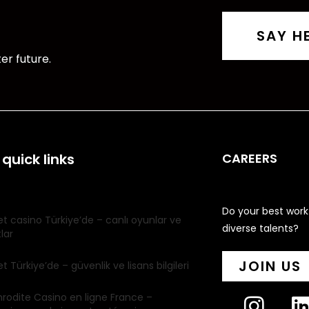
SAY H
er future.
quick links
CAREERS
Do your best wor
et casino Türkiye’de – canlı oyunlar ve
diverse talents?
tlar
JOIN US
et Türkiye’de – güvenlik ve lisans bilgileri
rodite Casino en ligne France –