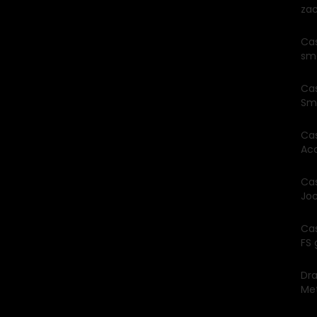
za
Cas
sm
Ca
Sm
Cas
Ac
Cas
Joc
Cas
FS 
Dra
Met