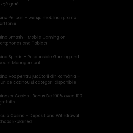
cząć grać
ino Pelican – wersja mobilna i gra na
artfonie
sino Smash – Mobile Gaming on
artphones and Tablets
ino Spinfin – Responsible Gaming and
count Management
ino Vox pentru jucătorii din România –
uri de cazinou și categorii disponibile
inozer Casino | Bonus De 100% avec 100
gratuits
cula Casino – Deposit and Withdrawal
hods Explained