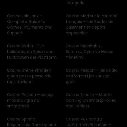
kategorie
Casino LolaJack –
Casino Mad sur le marché
Complete Guide to
français – méthodes de
Games, Payments and
paiement et dépôts
Support
disponibles
Casino Mafia – Die
Casino Marsbahis –
beliebtesten Spiele und
Sorumlu Oyun ve Hesap
Funktionen der Plattform
Yönetimi
Casino online stranieri:
Casino Pelican – jak działa
guida passo passo alla
platforma i jak zacząć
registrazione
grać
Casino Pelican – wersja
Casino Smash – Mobile
mobilna i gra na
Gaming on Smartphones
smartfonie
and Tablets
Casino Spinfin –
Casino Vox pentru
Responsible Gaming and
jucătorii din România –