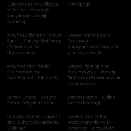
Goldbet Casino Aplikacja
Homepage
w Polsce – Instalacja i
korzystanie z wersji
mobilnej
Kasyno Luckera na Polskim
Kasyno online Pistolo –
Rynku – Funkcje Platformy
Dostawcy
i Doświadczenie
oprogramowania i wybór
Użytkowników
gier kasynowych
Kasyno online Pistolo –
Kasyno Piper Spin na
Gra mobilna na
Polskim Rynku – Funkcje
smartfonach i tabletach
Platformy i Doświadczenie
Użytkowników
Lemon Casino – Kasyno
Lemon Casino – Online
Online Oficjalna Strona
Casino Recenzje
LolaJack Casino – Deposit
Luckera Casino Kod
and Withdrawal Methods
Promocyjny dla Polski –
Explained
Promocje i Korzyści dla