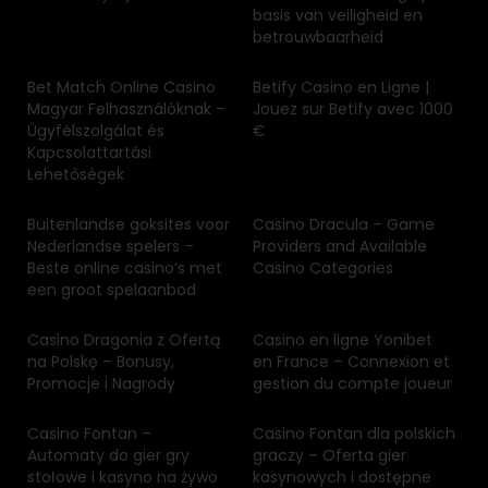
basis van veiligheid en
betrouwbaarheid
Bet Match Online Casino
Betify Casino en Ligne |
Magyar Felhasználóknak –
Jouez sur Betify avec 1000
Ügyfélszolgálat és
€
Kapcsolattartási
Lehetőségek
Buitenlandse goksites voor
Casino Dracula – Game
Nederlandse spelers –
Providers and Available
Beste online casino’s met
Casino Categories
een groot spelaanbod
Casino Dragonia z Ofertą
Casino en ligne Yonibet
na Polskę – Bonusy,
en France – Connexion et
Promocje i Nagrody
gestion du compte joueur
Casino Fontan –
Casino Fontan dla polskich
Automaty do gier gry
graczy – Oferta gier
stołowe i kasyno na żywo
kasynowych i dostępne