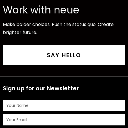
Work with neue
Make bolder choices. Push the status quo. Create
brighter future.
SAY HELLO
Sign up for our Newsletter