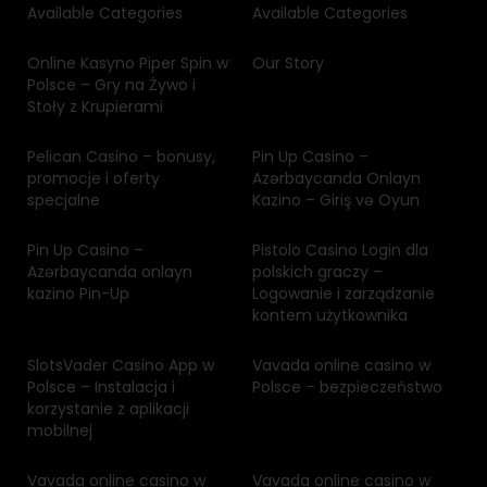
Available Categories
Available Categories
Online Kasyno Piper Spin w
Our Story
Polsce – Gry na Żywo i
Stoły z Krupierami
Pelican Casino – bonusy,
Pin Up Casino –
promocje i oferty
Azərbaycanda Onlayn
specjalne
Kazino – Giriş və Oyun
Pin Up Casino –
Pistolo Casino Login dla
Azərbaycanda onlayn
polskich graczy –
kazino Pin-Up
Logowanie i zarządzanie
kontem użytkownika
SlotsVader Casino App w
Vavada online casino w
Polsce – Instalacja i
Polsce – bezpieczeństwo
korzystanie z aplikacji
mobilnej
Vavada online casino w
Vavada online casino w