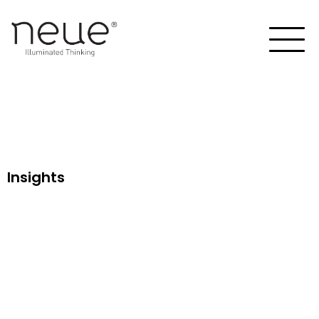
Insights