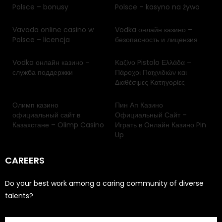
Polsce – bonusy
Polsce – kasyno na żywo
Vavada online casino w
Vodka онлайн казино –
Polsce – licencja
безопасность и лицензия
Vodka онлайн казино –
Καζίνο Pistolo Ελλάδα –
служба поддержки
Πάροχοι Παιχνιδιών και
Διαθέσιμες Κατηγορίες
Олимп казино
Пин Ап Казино
официальный сайт в
Официальный Сайт –
Казахстане – Olimp Casino
Играть в Онлайн Казино Pin
Up
CAREERS
Do your best work among a caring community of diverse
talents?