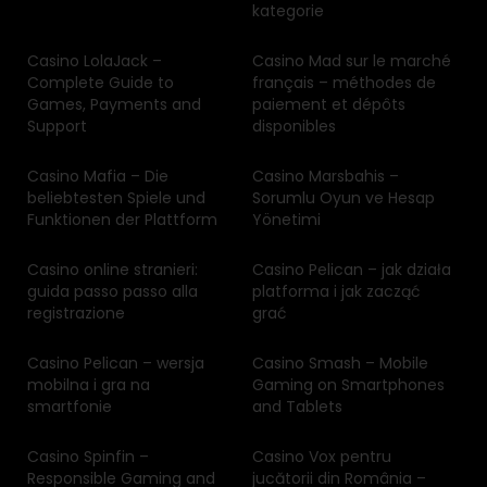
kategorie
Casino LolaJack –
Casino Mad sur le marché
Complete Guide to
français – méthodes de
Games, Payments and
paiement et dépôts
Support
disponibles
Casino Mafia – Die
Casino Marsbahis –
beliebtesten Spiele und
Sorumlu Oyun ve Hesap
Funktionen der Plattform
Yönetimi
Casino online stranieri:
Casino Pelican – jak działa
guida passo passo alla
platforma i jak zacząć
registrazione
grać
Casino Pelican – wersja
Casino Smash – Mobile
mobilna i gra na
Gaming on Smartphones
smartfonie
and Tablets
Casino Spinfin –
Casino Vox pentru
Responsible Gaming and
jucătorii din România –