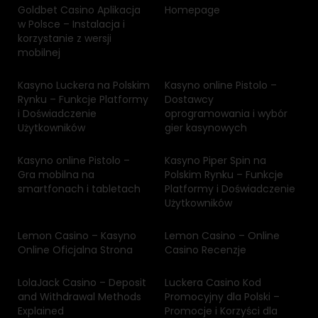
Goldbet Casino Aplikacja
Homepage
w Polsce – Instalacja i
korzystanie z wersji
mobilnej
Kasyno Luckera na Polskim
Kasyno online Pistolo –
Rynku – Funkcje Platformy
Dostawcy
i Doświadczenie
oprogramowania i wybór
Użytkowników
gier kasynowych
Kasyno online Pistolo –
Kasyno Piper Spin na
Gra mobilna na
Polskim Rynku – Funkcje
smartfonach i tabletach
Platformy i Doświadczenie
Użytkowników
Lemon Casino – Kasyno
Lemon Casino – Online
Online Oficjalna Strona
Casino Recenzje
LolaJack Casino – Deposit
Luckera Casino Kod
and Withdrawal Methods
Promocyjny dla Polski –
Explained
Promocje i Korzyści dla