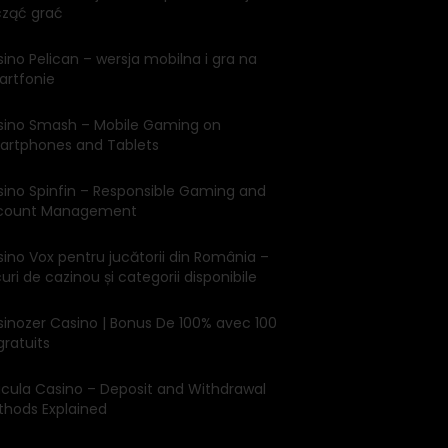
cząć grać
ino Pelican – wersja mobilna i gra na
artfonie
sino Smash – Mobile Gaming on
artphones and Tablets
ino Spinfin – Responsible Gaming and
count Management
ino Vox pentru jucătorii din România –
uri de cazinou și categorii disponibile
inozer Casino | Bonus De 100% avec 100
gratuits
cula Casino – Deposit and Withdrawal
hods Explained