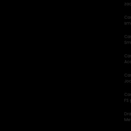
za
Cas
sm
Ca
Sm
Cas
Ac
Cas
Joc
Cas
FS 
Dra
Met