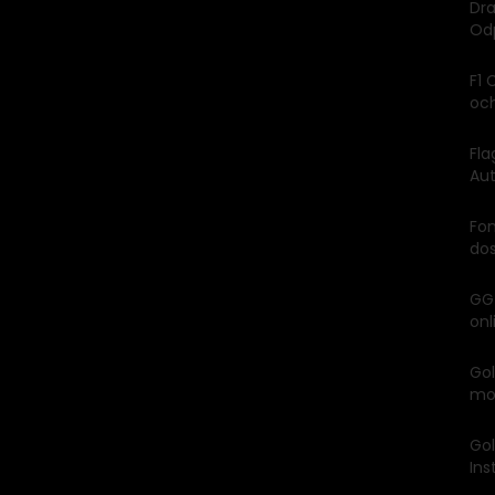
Dra
Odp
F1 
oc
Fl
Aut
Fon
do
GG 
onl
Gol
mob
Gol
Ins