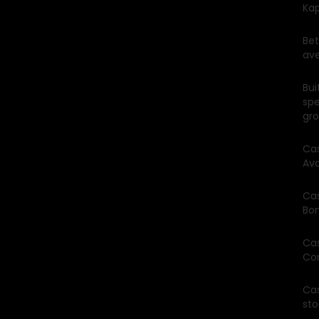
Kap
Bet
av
Bui
spe
gr
Cas
Ava
Cas
Bon
Cas
Con
Cas
sto