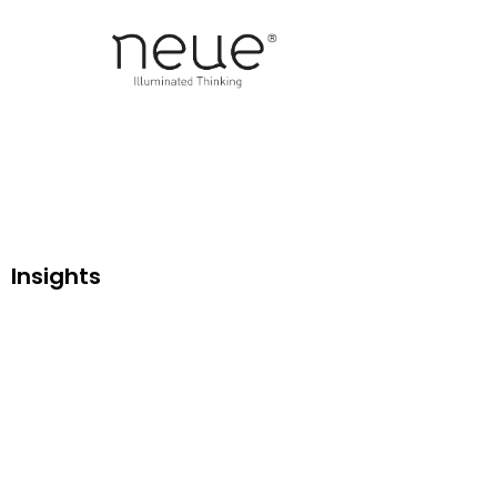
Insights