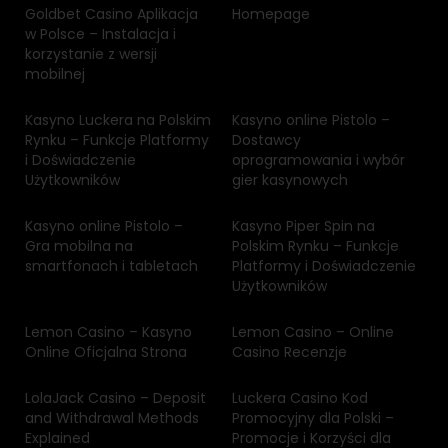
Goldbet Casino Aplikacja
Homepage
w Polsce – Instalacja i
korzystanie z wersji
mobilnej
Kasyno Luckera na Polskim
Kasyno online Pistolo –
Rynku – Funkcje Platformy
Dostawcy
i Doświadczenie
oprogramowania i wybór
Użytkowników
gier kasynowych
Kasyno online Pistolo –
Kasyno Piper Spin na
Gra mobilna na
Polskim Rynku – Funkcje
smartfonach i tabletach
Platformy i Doświadczenie
Użytkowników
Lemon Casino – Kasyno
Lemon Casino – Online
Online Oficjalna Strona
Casino Recenzje
LolaJack Casino – Deposit
Luckera Casino Kod
and Withdrawal Methods
Promocyjny dla Polski –
Explained
Promocje i Korzyści dla