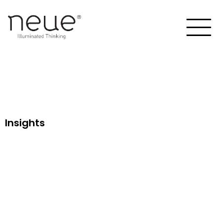
Insights