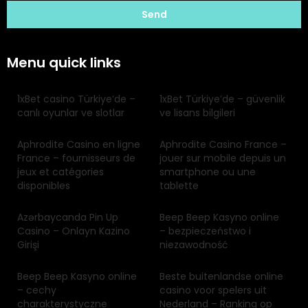
Send
Menu quick links
1xBet casino Türkiye’de –
1xBet Türkiye’de – güvenlik
canlı oyunlar ve slotlar
ve lisans bilgileri
Aphrodite Casino en ligne
Aphrodite Casino France –
France – fournisseurs de
jouer sur mobile depuis un
jeux et catégories
smartphone ou une
disponibles
tablette
Azərbaycanda Pin Up
Beep Beep Kasyno online
Casino – Onlayn Kazino
– bezpieczeństwo i
Girişi
niezawodność
Beep Beep Kasyno online
Beste buitenlandse online
– cechy
casino voor spelers uit
charakterystyczne
Nederland – Ranking op