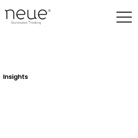
Insights