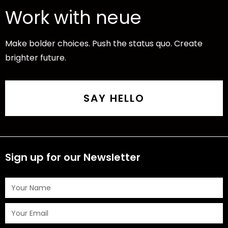
Work with neue
Make bolder choices. Push the status quo. Create
brighter future.
SAY HELLO
Sign up for our Newsletter