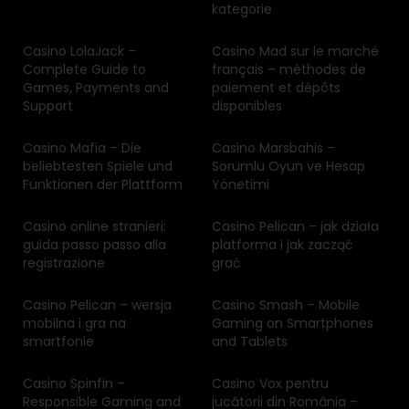
kategorie
Casino LolaJack –
Casino Mad sur le marché
Complete Guide to
français – méthodes de
Games, Payments and
paiement et dépôts
Support
disponibles
Casino Mafia – Die
Casino Marsbahis –
beliebtesten Spiele und
Sorumlu Oyun ve Hesap
Funktionen der Plattform
Yönetimi
Casino online stranieri:
Casino Pelican – jak działa
guida passo passo alla
platforma i jak zacząć
registrazione
grać
Casino Pelican – wersja
Casino Smash – Mobile
mobilna i gra na
Gaming on Smartphones
smartfonie
and Tablets
Casino Spinfin –
Casino Vox pentru
Responsible Gaming and
jucătorii din România –