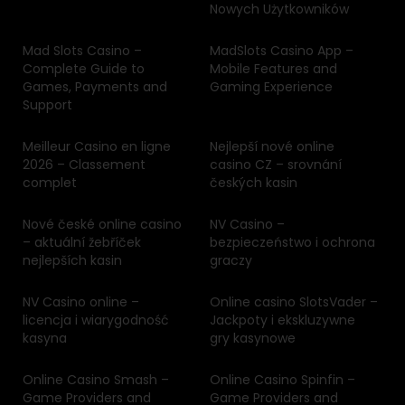
Nowych Użytkowników
Mad Slots Casino –
MadSlots Casino App –
Complete Guide to
Mobile Features and
Games, Payments and
Gaming Experience
Support
Meilleur Casino en ligne
Nejlepší nové online
2026 – Classement
casino CZ – srovnání
complet
českých kasin
Nové české online casino
NV Casino –
– aktuální žebříček
bezpieczeństwo i ochrona
nejlepších kasin
graczy
NV Casino online –
Online casino SlotsVader –
licencja i wiarygodność
Jackpoty i ekskluzywne
kasyna
gry kasynowe
Online Casino Smash –
Online Casino Spinfin –
Game Providers and
Game Providers and