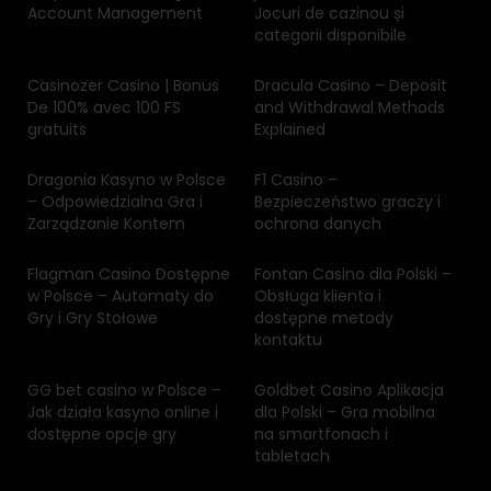
Account Management
Jocuri de cazinou și
categorii disponibile
Casinozer Casino | Bonus
Dracula Casino – Deposit
De 100% avec 100 FS
and Withdrawal Methods
gratuits
Explained
Dragonia Kasyno w Polsce
F1 Casino –
– Odpowiedzialna Gra i
Bezpieczeństwo graczy i
Zarządzanie Kontem
ochrona danych
Flagman Casino Dostępne
Fontan Casino dla Polski –
w Polsce – Automaty do
Obsługa klienta i
Gry i Gry Stołowe
dostępne metody
kontaktu
GG bet casino w Polsce –
Goldbet Casino Aplikacja
Jak działa kasyno online i
dla Polski – Gra mobilna
dostępne opcje gry
na smartfonach i
tabletach