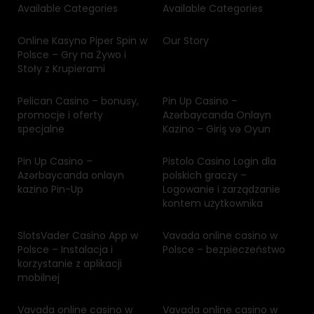
Available Categories
Available Categories
Online Kasyno Piper Spin w
Our Story
Polsce – Gry na Żywo i
Stoły z Krupierami
Pelican Casino – bonusy,
Pin Up Casino –
promocje i oferty
Azərbaycanda Onlayn
specjalne
Kazino – Giriş və Oyun
Pin Up Casino –
Pistolo Casino Login dla
Azərbaycanda onlayn
polskich graczy –
kazino Pin-Up
Logowanie i zarządzanie
kontem użytkownika
SlotsVader Casino App w
Vavada online casino w
Polsce – Instalacja i
Polsce – bezpieczeństwo
korzystanie z aplikacji
mobilnej
Vavada online casino w
Vavada online casino w