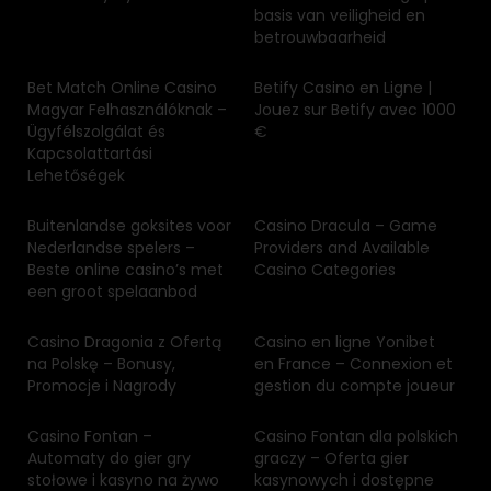
basis van veiligheid en
betrouwbaarheid
Bet Match Online Casino
Betify Casino en Ligne |
Magyar Felhasználóknak –
Jouez sur Betify avec 1000
Ügyfélszolgálat és
€
Kapcsolattartási
Lehetőségek
Buitenlandse goksites voor
Casino Dracula – Game
Nederlandse spelers –
Providers and Available
Beste online casino’s met
Casino Categories
een groot spelaanbod
Casino Dragonia z Ofertą
Casino en ligne Yonibet
na Polskę – Bonusy,
en France – Connexion et
Promocje i Nagrody
gestion du compte joueur
Casino Fontan –
Casino Fontan dla polskich
Automaty do gier gry
graczy – Oferta gier
stołowe i kasyno na żywo
kasynowych i dostępne