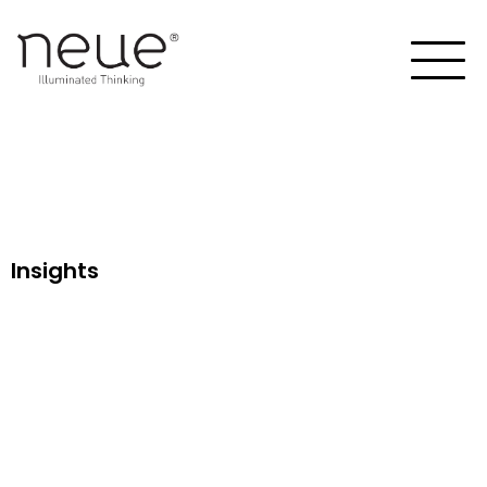
Insights