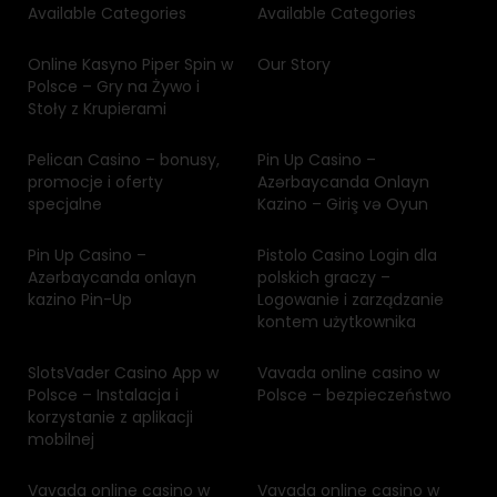
Available Categories
Available Categories
Online Kasyno Piper Spin w
Our Story
Polsce – Gry na Żywo i
Stoły z Krupierami
Pelican Casino – bonusy,
Pin Up Casino –
promocje i oferty
Azərbaycanda Onlayn
specjalne
Kazino – Giriş və Oyun
Pin Up Casino –
Pistolo Casino Login dla
Azərbaycanda onlayn
polskich graczy –
kazino Pin-Up
Logowanie i zarządzanie
kontem użytkownika
SlotsVader Casino App w
Vavada online casino w
Polsce – Instalacja i
Polsce – bezpieczeństwo
korzystanie z aplikacji
mobilnej
Vavada online casino w
Vavada online casino w