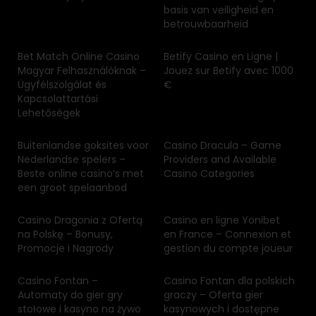
basis van veiligheid en
betrouwbaarheid
Bet Match Online Casino
Betify Casino en Ligne |
Magyar Felhasználóknak –
Jouez sur Betify avec 1000
Ügyfélszolgálat és
€
Kapcsolattartási
Lehetőségek
Buitenlandse goksites voor
Casino Dracula – Game
Nederlandse spelers –
Providers and Available
Beste online casino’s met
Casino Categories
een groot spelaanbod
Casino Dragonia z Ofertą
Casino en ligne Yonibet
na Polskę – Bonusy,
en France – Connexion et
Promocje i Nagrody
gestion du compte joueur
Casino Fontan –
Casino Fontan dla polskich
Automaty do gier gry
graczy – Oferta gier
stołowe i kasyno na żywo
kasynowych i dostępne