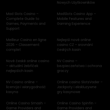
Nowych Użytkowników
Mad Slots Casino –
MadSlots Casino App –
Complete Guide to
Mobile Features and
Games, Payments and
Gaming Experience
Support
Meilleur Casino en ligne
Nejlepší nové online
2026 – Classement
casino CZ – srovnání
complet
českých kasin
Nové české online casino
NV Casino –
– aktuální žebříček
bezpieczeństwo i ochrona
nejlepších kasin
graczy
NV Casino online –
Online casino SlotsVader –
licencja i wiarygodność
Jackpoty i ekskluzywne
kasyna
gry kasynowe
Online Casino Smash –
Online Casino Spinfin –
Game Providers and
Game Providers and