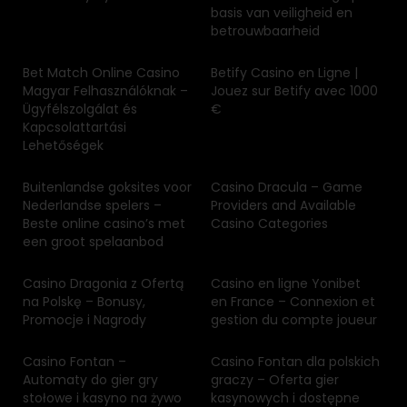
basis van veiligheid en
betrouwbaarheid
Bet Match Online Casino
Betify Casino en Ligne |
Magyar Felhasználóknak –
Jouez sur Betify avec 1000
Ügyfélszolgálat és
€
Kapcsolattartási
Lehetőségek
Buitenlandse goksites voor
Casino Dracula – Game
Nederlandse spelers –
Providers and Available
Beste online casino’s met
Casino Categories
een groot spelaanbod
Casino Dragonia z Ofertą
Casino en ligne Yonibet
na Polskę – Bonusy,
en France – Connexion et
Promocje i Nagrody
gestion du compte joueur
Casino Fontan –
Casino Fontan dla polskich
Automaty do gier gry
graczy – Oferta gier
stołowe i kasyno na żywo
kasynowych i dostępne