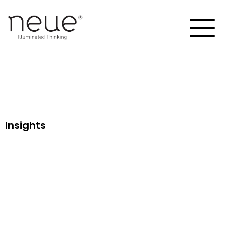
Insights