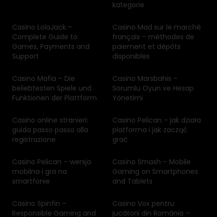
kategorie
Casino LolaJack –
Casino Mad sur le marché
Complete Guide to
français – méthodes de
Games, Payments and
paiement et dépôts
Support
disponibles
Casino Mafia – Die
Casino Marsbahis –
beliebtesten Spiele und
Sorumlu Oyun ve Hesap
Funktionen der Plattform
Yönetimi
Casino online stranieri:
Casino Pelican – jak działa
guida passo passo alla
platforma i jak zacząć
registrazione
grać
Casino Pelican – wersja
Casino Smash – Mobile
mobilna i gra na
Gaming on Smartphones
smartfonie
and Tablets
Casino Spinfin –
Casino Vox pentru
Responsible Gaming and
jucătorii din România –