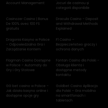
Account Management
Jocuri de cazinou și
categorii disponibile
Casinozer Casino | Bonus
Dracula Casino – Deposit
De 100% avec 100 FS
and Withdrawal Methods
gratuits
Explained
Dragonia Kasyno w Polsce
F1 Casino –
– Odpowiedzialna Gra i
Bezpieczeństwo graczy i
Zarządzanie Kontem
ochrona danych
Flagman Casino Dostępne
Fontan Casino dla Polski –
w Polsce – Automaty do
Obsługa klienta i
Gry i Gry Stołowe
dostępne metody
kontaktu
GG bet casino w Polsce –
Goldbet Casino Aplikacja
Jak działa kasyno online i
dla Polski – Gra mobilna
dostępne opcje gry
na smartfonach i
tabletach