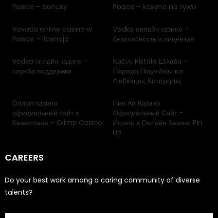
Polsce – bonusy
Polsce – kasyno na żywo
Vavada online casino w
Vodka онлайн казино –
Polsce – licencja
безопасность и лицензия
Vodka онлайн казино –
Καζίνο Pistolo Ελλάδα –
служба поддержки
Πάροχοι Παιχνιδιών και
Διαθέσιμες Κατηγορίες
Олимп казино
Пин Ап Казино
официальный сайт в
Официальный Сайт –
Казахстане – Olimp Casino
Играть в Онлайн Казино Pin
Up
CAREERS
Do your best work among a caring community of diverse
talents?