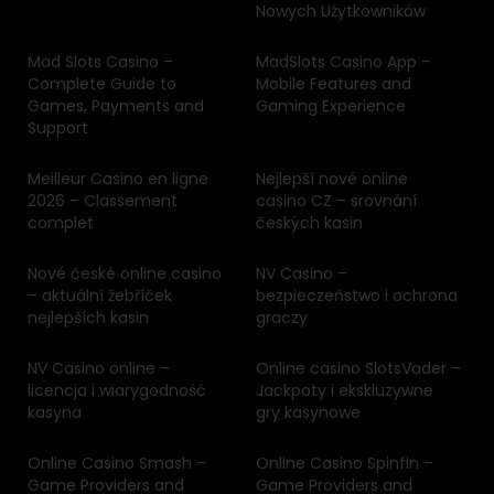
Nowych Użytkowników
Mad Slots Casino –
MadSlots Casino App –
Complete Guide to
Mobile Features and
Games, Payments and
Gaming Experience
Support
Meilleur Casino en ligne
Nejlepší nové online
2026 – Classement
casino CZ – srovnání
complet
českých kasin
Nové české online casino
NV Casino –
– aktuální žebříček
bezpieczeństwo i ochrona
nejlepších kasin
graczy
NV Casino online –
Online casino SlotsVader –
licencja i wiarygodność
Jackpoty i ekskluzywne
kasyna
gry kasynowe
Online Casino Smash –
Online Casino Spinfin –
Game Providers and
Game Providers and