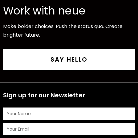
Work with neue
Make bolder choices. Push the status quo. Create
brighter future.
SAY HELLO
Sign up for our Newsletter