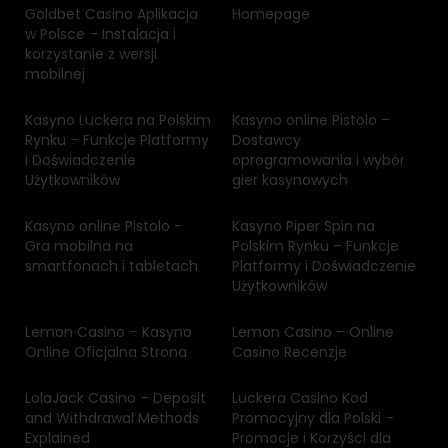
Goldbet Casino Aplikacja
Homepage
w Polsce – Instalacja i
korzystanie z wersji
mobilnej
Kasyno Luckera na Polskim
Kasyno online Pistolo –
Rynku – Funkcje Platformy
Dostawcy
i Doświadczenie
oprogramowania i wybór
Użytkowników
gier kasynowych
Kasyno online Pistolo –
Kasyno Piper Spin na
Gra mobilna na
Polskim Rynku – Funkcje
smartfonach i tabletach
Platformy i Doświadczenie
Użytkowników
Lemon Casino – Kasyno
Lemon Casino – Online
Online Oficjalna Strona
Casino Recenzje
LolaJack Casino – Deposit
Luckera Casino Kod
and Withdrawal Methods
Promocyjny dla Polski –
Explained
Promocje i Korzyści dla