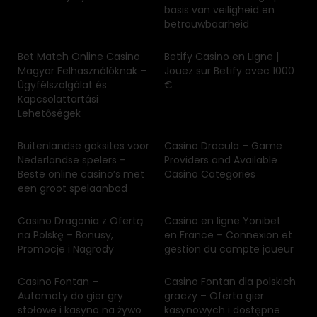
basis van veiligheid en
betrouwbaarheid
Bet Match Online Casino
Betify Casino en Ligne |
Magyar Felhasználóknak –
Jouez sur Betify avec 1000
Ügyfélszolgálat és
€
Kapcsolattartási
Lehetőségek
Buitenlandse goksites voor
Casino Dracula – Game
Nederlandse spelers –
Providers and Available
Beste online casino’s met
Casino Categories
een groot spelaanbod
Casino Dragonia z Ofertą
Casino en ligne Yonibet
na Polskę – Bonusy,
en France – Connexion et
Promocje i Nagrody
gestion du compte joueur
Casino Fontan –
Casino Fontan dla polskich
Automaty do gier gry
graczy – Oferta gier
stołowe i kasyno na żywo
kasynowych i dostępne