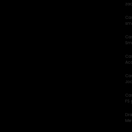
za
Cas
sm
Ca
Sm
Cas
Ac
Cas
Joc
Cas
FS 
Dra
Met