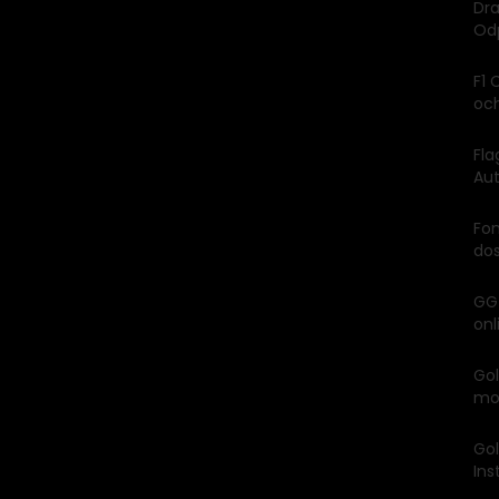
Dra
Odp
F1 
oc
Fl
Aut
Fon
do
GG 
onl
Gol
mob
Gol
Ins