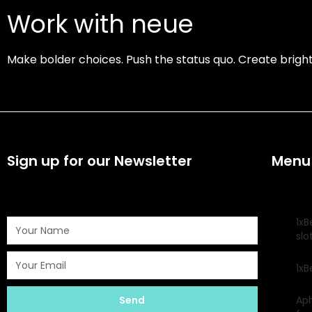
Work with neue
Make bolder choices. Push the status quo. Create bright
Sign up for our Newsletter
Menu 
1xB
slo
1xB
Send
Aph