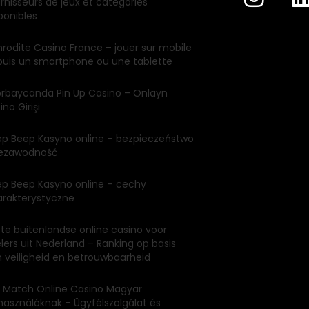
rnisseurs de jeux et catégories
ponibles
rodite Casino France – jouer sur mobile
uis un smartphone ou une tablette
rbaycanda Pin Up Casino – Onlayn
ino Girişi
p Beep Kasyno online – bezpieczeństwo
iezawodność
p Beep Kasyno online – cechy
arakterystyczne
te buitenlandse online casino voor
lers uit Nederland – Ranking op basis
 veiligheid en betrouwbaarheid
 Match Online Casino Magyar
használóknak – Ügyfélszolgálat és