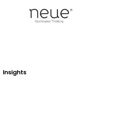
Insights