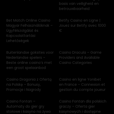
basis van veiligheid en
betrouwbaarheid
Bet Match Online Casino
Betify Casino en Ligne |
Magyar Felhasználóknak –
Jouez sur Betify avec 1000
Ügyfélszolgálat és
€
Kapcsolattartási
Lehetőségek
Buitenlandse goksites voor
Casino Dracula – Game
Nederlandse spelers –
Providers and Available
Beste online casino’s met
Casino Categories
een groot spelaanbod
Casino Dragonia z Ofertą
Casino en ligne Yonibet
na Polskę – Bonusy,
en France – Connexion et
Promocje i Nagrody
gestion du compte joueur
Casino Fontan –
Casino Fontan dla polskich
Automaty do gier gry
graczy – Oferta gier
stołowe i kasyno na żywo
kasynowych i dostępne