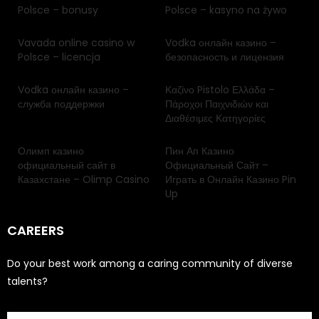
Polsce – bonusy
Polsce – kasyno na żywo
Vavada online casino w
Vodka онлайн казино –
Polsce – licencja
безопасность и лицензия
Vodka онлайн казино –
Καζίνο Pistolo Ελλάδα –
служба поддержки
Πάροχοι Παιχνιδιών και
Διαθέσιμες Κατηγορίες
Олимп казино
Пин Ап Казино
официальный сайт в
Официальный Сайт –
Казахстане – Olimp Casino
Играть в Онлайн Казино Pin
Up
CAREERS
Do your best work among a caring community of diverse
talents?