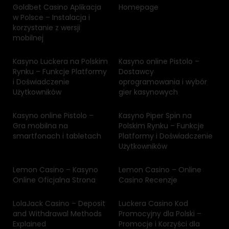
Goldbet Casino Aplikacja
Homepage
w Polsce – Instalacja i
korzystanie z wersji
mobilnej
Kasyno Luckera na Polskim
Kasyno online Pistolo –
Rynku – Funkcje Platformy
Dostawcy
i Doświadczenie
oprogramowania i wybór
Użytkowników
gier kasynowych
Kasyno online Pistolo –
Kasyno Piper Spin na
Gra mobilna na
Polskim Rynku – Funkcje
smartfonach i tabletach
Platformy i Doświadczenie
Użytkowników
Lemon Casino – Kasyno
Lemon Casino – Online
Online Oficjalna Strona
Casino Recenzje
LolaJack Casino – Deposit
Luckera Casino Kod
and Withdrawal Methods
Promocyjny dla Polski –
Explained
Promocje i Korzyści dla