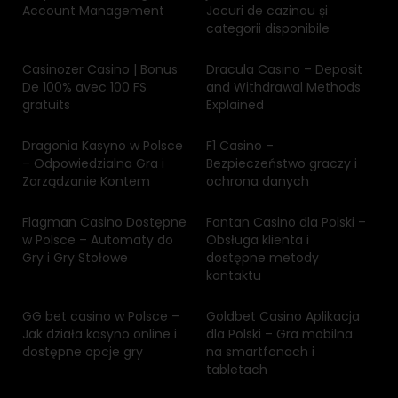
Account Management
Jocuri de cazinou și
categorii disponibile
Casinozer Casino | Bonus
Dracula Casino – Deposit
De 100% avec 100 FS
and Withdrawal Methods
gratuits
Explained
Dragonia Kasyno w Polsce
F1 Casino –
– Odpowiedzialna Gra i
Bezpieczeństwo graczy i
Zarządzanie Kontem
ochrona danych
Flagman Casino Dostępne
Fontan Casino dla Polski –
w Polsce – Automaty do
Obsługa klienta i
Gry i Gry Stołowe
dostępne metody
kontaktu
GG bet casino w Polsce –
Goldbet Casino Aplikacja
Jak działa kasyno online i
dla Polski – Gra mobilna
dostępne opcje gry
na smartfonach i
tabletach