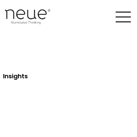
Insights