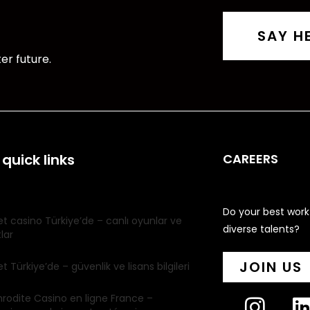
SAY H
er future.
quick links
CAREERS
Do your best wor
et casino Türkiye’de – canlı oyunlar ve
diverse talents?
tlar
JOIN US
et Türkiye’de – güvenlik ve lisans bilgileri
rodite Casino en ligne France –