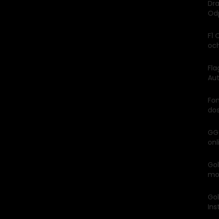
Dra
Odp
F1 
oc
Fl
Aut
Fon
do
GG 
onl
Gol
mob
Gol
Ins