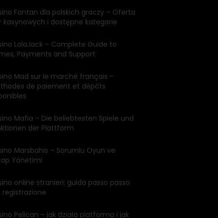
ino Fontan dla polskich graczy – Oferta
r kasynowych i dostępne kategorie
ino LolaJack – Complete Guide to
mes, Payments and Support
ino Mad sur le marché français –
thodes de paiement et dépôts
ponibles
ino Mafia – Die beliebtesten Spiele und
ktionen der Plattform
ino Marsbahis – Sorumlu Oyun ve
sap Yönetimi
ino online stranieri: guida passo passo
a registrazione
ino Pelican – jak działa platforma i jak