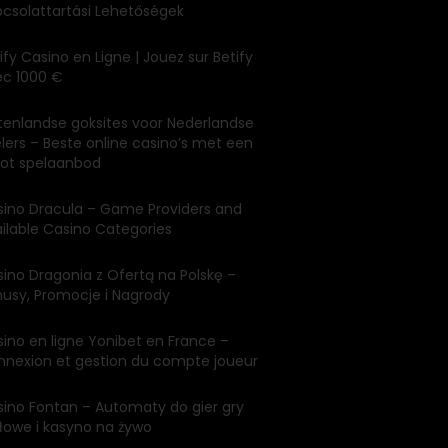
csolattartási Lehetőségek
ify Casino en Ligne | Jouez sur Betify
ec 1000 €
tenlandse goksites voor Nederlandse
lers – Beste online casino’s met een
oot spelaanbod
ino Dracula – Game Providers and
ilable Casino Categories
ino Dragonia z Ofertą na Polskę –
usy, Promocje i Nagrody
ino en ligne Yonibet en France –
nexion et gestion du compte joueur
ino Fontan – Automaty do gier gry
łowe i kasyno na żywo