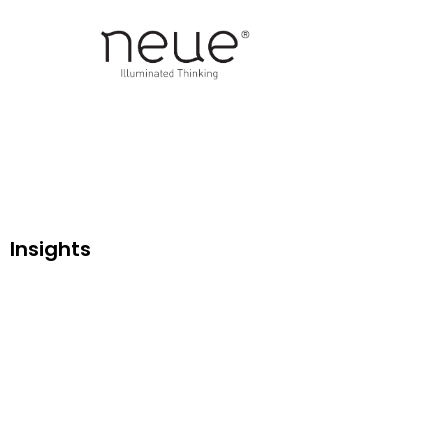
Insights