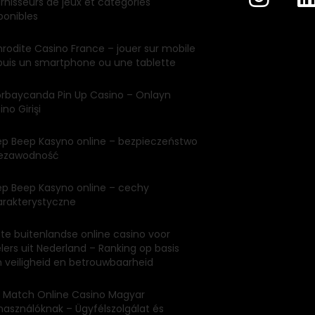
rnisseurs de jeux et catégories
ponibles
rodite Casino France – jouer sur mobile
uis un smartphone ou une tablette
rbaycanda Pin Up Casino – Onlayn
ino Girişi
p Beep Kasyno online – bezpieczeństwo
iezawodność
p Beep Kasyno online – cechy
arakterystyczne
te buitenlandse online casino voor
lers uit Nederland – Ranking op basis
 veiligheid en betrouwbaarheid
 Match Online Casino Magyar
használóknak – Ügyfélszolgálat és