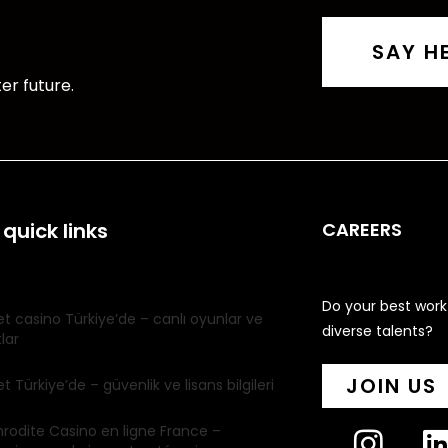
SAY H
er future.
quick links
CAREERS
Do your best wor
et casino Türkiye’de – canlı oyunlar ve
diverse talents?
tlar
JOIN US
et Türkiye’de – güvenlik ve lisans bilgileri
rodite Casino en ligne France –