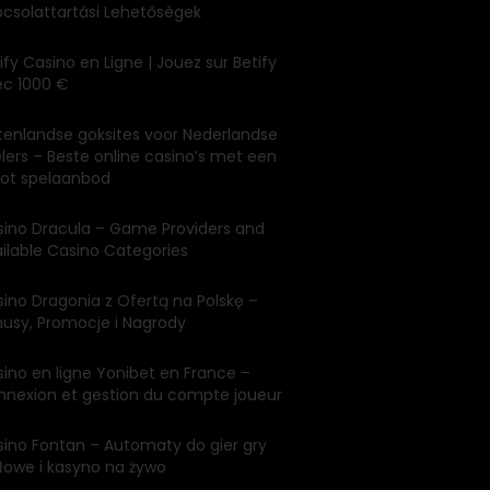
csolattartási Lehetőségek
ify Casino en Ligne | Jouez sur Betify
ec 1000 €
tenlandse goksites voor Nederlandse
lers – Beste online casino’s met een
oot spelaanbod
ino Dracula – Game Providers and
ilable Casino Categories
ino Dragonia z Ofertą na Polskę –
usy, Promocje i Nagrody
ino en ligne Yonibet en France –
nexion et gestion du compte joueur
ino Fontan – Automaty do gier gry
łowe i kasyno na żywo