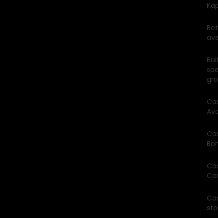
Kap
Bet
av
Bui
spe
gr
Cas
Ava
Cas
Bon
Cas
Con
Cas
sto