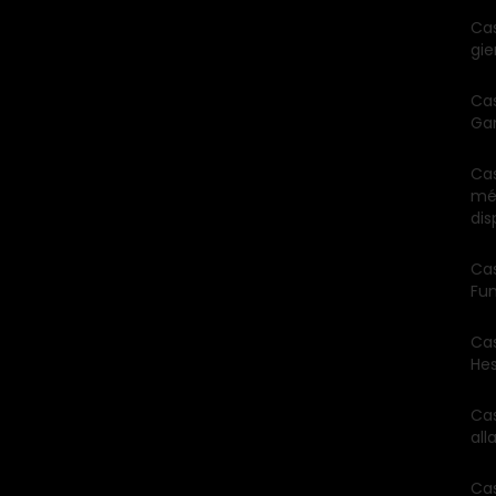
Cas
gie
Cas
Ga
Cas
mé
dis
Cas
Fun
Cas
He
Cas
all
Cas