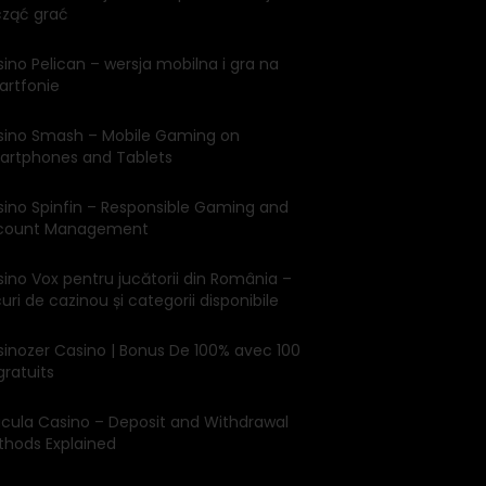
cząć grać
ino Pelican – wersja mobilna i gra na
artfonie
sino Smash – Mobile Gaming on
artphones and Tablets
ino Spinfin – Responsible Gaming and
count Management
ino Vox pentru jucătorii din România –
uri de cazinou și categorii disponibile
inozer Casino | Bonus De 100% avec 100
gratuits
cula Casino – Deposit and Withdrawal
hods Explained