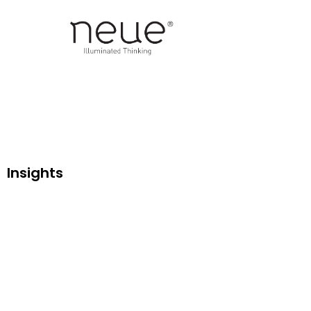
Insights