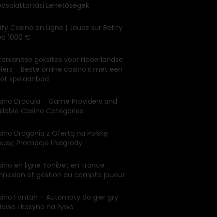
csolattartási Lehetőségek
ify Casino en Ligne | Jouez sur Betify
ec 1000 €
tenlandse goksites voor Nederlandse
lers – Beste online casino’s met een
oot spelaanbod
ino Dracula – Game Providers and
ilable Casino Categories
ino Dragonia z Ofertą na Polskę –
usy, Promocje i Nagrody
ino en ligne Yonibet en France –
nexion et gestion du compte joueur
ino Fontan – Automaty do gier gry
łowe i kasyno na żywo