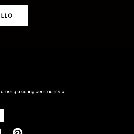
ELLO
k among a caring community of