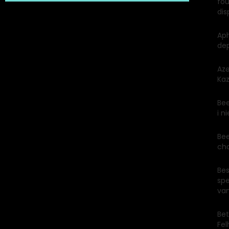
fou
dis
Aph
dep
Azə
Kaz
Bee
i n
Bee
ch
Bes
spe
van
Bet
Fel