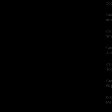
za
Cas
sm
Ca
Sm
Cas
Ac
Cas
Joc
Cas
FS 
Dra
Met