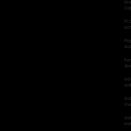
Dra
Odp
F1 
oc
Fl
Aut
Fon
do
GG 
onl
Gol
mob
Gol
Ins