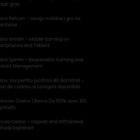
cząć grać
ino Pelican – wersja mobilna i gra na
artfonie
sino Smash – Mobile Gaming on
artphones and Tablets
ino Spinfin – Responsible Gaming and
count Management
ino Vox pentru jucătorii din România –
uri de cazinou și categorii disponibile
inozer Casino | Bonus De 100% avec 100
gratuits
cula Casino – Deposit and Withdrawal
hods Explained