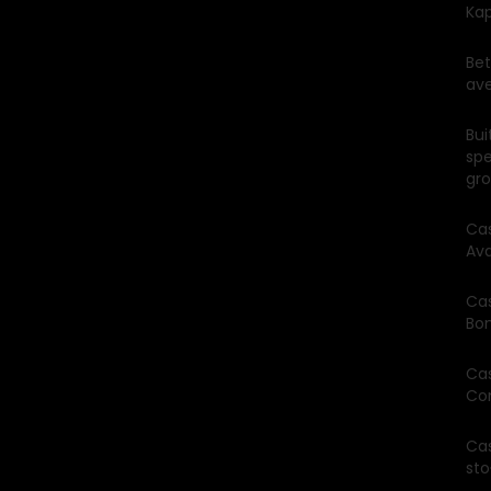
Kap
Bet
av
Bui
spe
gr
Cas
Ava
Cas
Bon
Cas
Con
Cas
sto