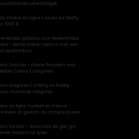
csolattartási Lehetőségek
ify Casino en Ligne | Jouez sur Betify
ec 1000 €
tenlandse goksites voor Nederlandse
lers – Beste online casino’s met een
oot spelaanbod
ino Dracula – Game Providers and
ilable Casino Categories
ino Dragonia z Ofertą na Polskę –
usy, Promocje i Nagrody
ino en ligne Yonibet en France –
nexion et gestion du compte joueur
ino Fontan – Automaty do gier gry
łowe i kasyno na żywo