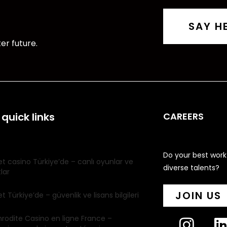
SAY H
er future.
quick links
CAREERS
Do your best wor
et casino Türkiye’de – canlı oyunlar ve
diverse talents?
tlar
JOIN US
et Türkiye’de – güvenlik ve lisans bilgileri
rodite Casino en ligne France –