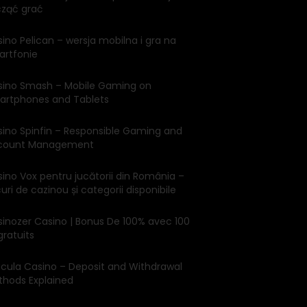
cząć grać
ino Pelican – wersja mobilna i gra na
artfonie
sino Smash – Mobile Gaming on
artphones and Tablets
ino Spinfin – Responsible Gaming and
count Management
ino Vox pentru jucătorii din România –
uri de cazinou și categorii disponibile
inozer Casino | Bonus De 100% avec 100
gratuits
cula Casino – Deposit and Withdrawal
hods Explained