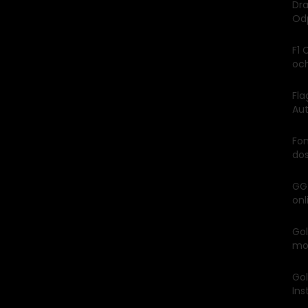
Dra
Odp
F1 
oc
Fl
Aut
Fon
do
GG 
onl
Gol
mob
Gol
Ins