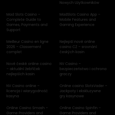
Nowych Użytkowników
Mad Slots Casino –
MadSlots Casino App –
Complete Guide to
Mobile Features and
Games, Payments and
Gaming Experience
Support
Meilleur Casino en ligne
Nejlepší nové online
2026 – Classement
casino CZ – srovnání
complet
českých kasin
Nové české online casino
NV Casino –
– aktuální žebříček
bezpieczeństwo i ochrona
nejlepších kasin
graczy
NV Casino online –
Online casino SlotsVader –
licencja i wiarygodność
Jackpoty i ekskluzywne
kasyna
gry kasynowe
Online Casino Smash –
Online Casino Spinfin –
Game Providers and
Game Providers and