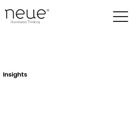
Insights