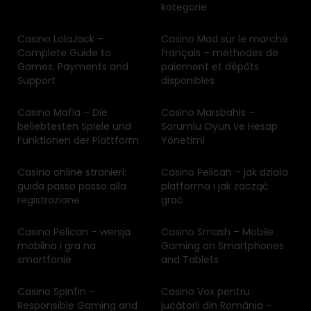
kategorie
Casino LolaJack –
Casino Mad sur le marché
Complete Guide to
français – méthodes de
Games, Payments and
paiement et dépôts
Support
disponibles
Casino Mafia – Die
Casino Marsbahis –
beliebtesten Spiele und
Sorumlu Oyun ve Hesap
Funktionen der Plattform
Yönetimi
Casino online stranieri:
Casino Pelican – jak działa
guida passo passo alla
platforma i jak zacząć
registrazione
grać
Casino Pelican – wersja
Casino Smash – Mobile
mobilna i gra na
Gaming on Smartphones
smartfonie
and Tablets
Casino Spinfin –
Casino Vox pentru
Responsible Gaming and
jucătorii din România –