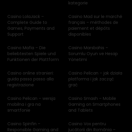
kategorie
Casino LolaJack –
Casino Mad sur le marché
Complete Guide to
français – méthodes de
Games, Payments and
paiement et dépôts
Support
disponibles
Casino Mafia – Die
Casino Marsbahis –
beliebtesten Spiele und
Sorumlu Oyun ve Hesap
Funktionen der Plattform
Yönetimi
Casino online stranieri:
Casino Pelican – jak działa
guida passo passo alla
platforma i jak zacząć
registrazione
grać
Casino Pelican – wersja
Casino Smash – Mobile
mobilna i gra na
Gaming on Smartphones
smartfonie
and Tablets
Casino Spinfin –
Casino Vox pentru
Responsible Gaming and
jucătorii din România –