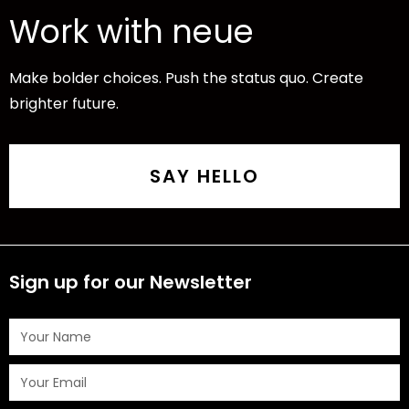
Work with neue
Make bolder choices. Push the status quo. Create
brighter future.
SAY HELLO
Sign up for our Newsletter