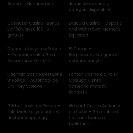
Account Management
Jocuri de cazinou și
categorii disponibile
Casinozer Casino | Bonus
Dracula Casino – Deposit
De 100% avec 100 FS
and Withdrawal Methods
gratuits
Explained
Dragonia Kasyno w Polsce
F1 Casino –
– Odpowiedzialna Gra i
Bezpieczeństwo graczy i
Zarządzanie Kontem
ochrona danych
Flagman Casino Dostępne
Fontan Casino dla Polski –
w Polsce – Automaty do
Obsługa klienta i
Gry i Gry Stołowe
dostępne metody
kontaktu
GG bet casino w Polsce –
Goldbet Casino Aplikacja
Jak działa kasyno online i
dla Polski – Gra mobilna
dostępne opcje gry
na smartfonach i
tabletach