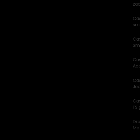
za
Cas
sm
Ca
Sm
Cas
Ac
Cas
Joc
Cas
FS 
Dra
Met