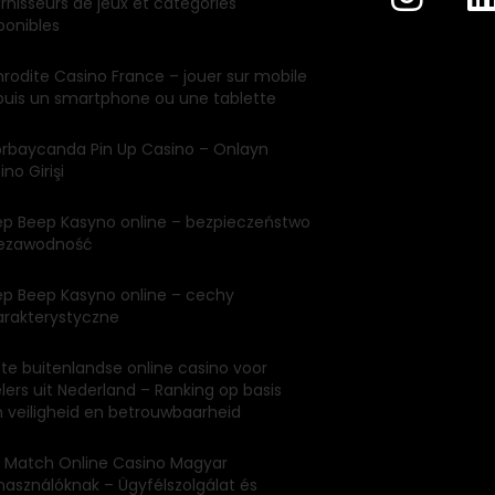
rnisseurs de jeux et catégories
ponibles
rodite Casino France – jouer sur mobile
uis un smartphone ou une tablette
rbaycanda Pin Up Casino – Onlayn
ino Girişi
p Beep Kasyno online – bezpieczeństwo
iezawodność
p Beep Kasyno online – cechy
arakterystyczne
te buitenlandse online casino voor
lers uit Nederland – Ranking op basis
 veiligheid en betrouwbaarheid
 Match Online Casino Magyar
használóknak – Ügyfélszolgálat és