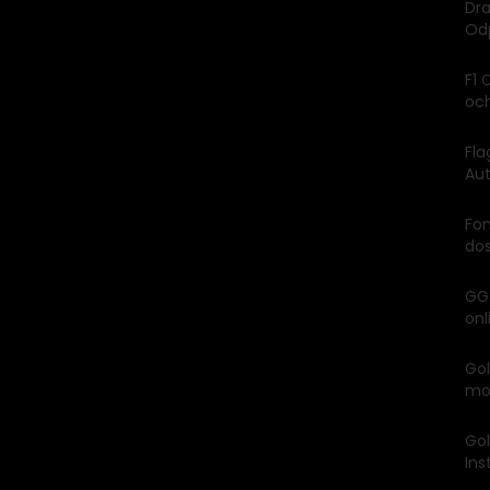
Dra
Odp
F1 
oc
Fl
Aut
Fon
do
GG 
onl
Gol
mob
Gol
Ins