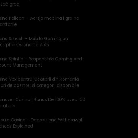
cząć grać
ino Pelican – wersja mobilna i gra na
artfonie
sino Smash – Mobile Gaming on
artphones and Tablets
ino Spinfin – Responsible Gaming and
count Management
ino Vox pentru jucătorii din România –
uri de cazinou și categorii disponibile
inozer Casino | Bonus De 100% avec 100
gratuits
cula Casino – Deposit and Withdrawal
hods Explained