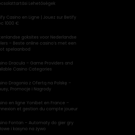
csolattartási Lehetőségek
ify Casino en Ligne | Jouez sur Betify
ec 1000 €
tenlandse goksites voor Nederlandse
lers – Beste online casino’s met een
oot spelaanbod
ino Dracula – Game Providers and
ilable Casino Categories
ino Dragonia z Ofertą na Polskę –
usy, Promocje i Nagrody
ino en ligne Yonibet en France –
nexion et gestion du compte joueur
ino Fontan – Automaty do gier gry
łowe i kasyno na żywo