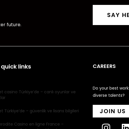
SAY H
er future.
quick links
CAREERS
Do your best wor
et casino Türkiye’de – canlı oyunlar ve
diverse talents?
tlar
JOIN US
et Türkiye’de – güvenlik ve lisans bilgileri
rodite Casino en ligne France –