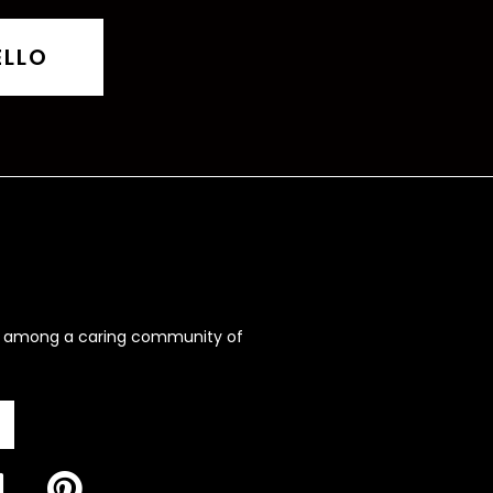
ELLO
k among a caring community of