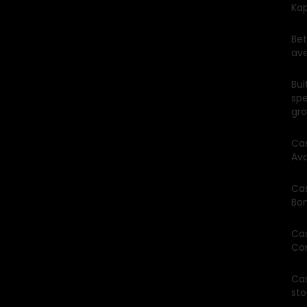
Kap
Bet
av
Bui
spe
gr
Cas
Ava
Cas
Bon
Cas
Con
Cas
sto