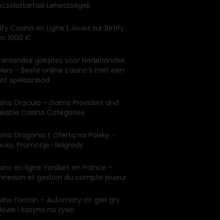
csolattartási Lehetőségek
ify Casino en Ligne | Jouez sur Betify
ec 1000 €
tenlandse goksites voor Nederlandse
lers – Beste online casino’s met een
oot spelaanbod
ino Dracula – Game Providers and
ilable Casino Categories
ino Dragonia z Ofertą na Polskę –
usy, Promocje i Nagrody
ino en ligne Yonibet en France –
nexion et gestion du compte joueur
ino Fontan – Automaty do gier gry
łowe i kasyno na żywo