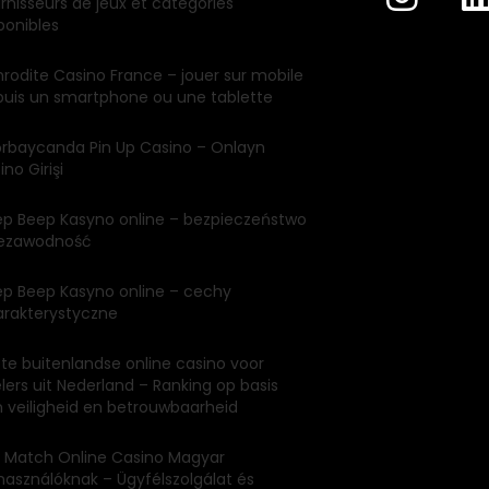
rnisseurs de jeux et catégories
ponibles
rodite Casino France – jouer sur mobile
uis un smartphone ou une tablette
rbaycanda Pin Up Casino – Onlayn
ino Girişi
p Beep Kasyno online – bezpieczeństwo
iezawodność
p Beep Kasyno online – cechy
arakterystyczne
te buitenlandse online casino voor
lers uit Nederland – Ranking op basis
 veiligheid en betrouwbaarheid
 Match Online Casino Magyar
használóknak – Ügyfélszolgálat és