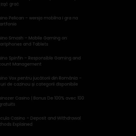
cząć grać
ino Pelican – wersja mobilna i gra na
artfonie
sino Smash – Mobile Gaming on
artphones and Tablets
ino Spinfin – Responsible Gaming and
count Management
ino Vox pentru jucătorii din România –
uri de cazinou și categorii disponibile
inozer Casino | Bonus De 100% avec 100
gratuits
cula Casino – Deposit and Withdrawal
hods Explained