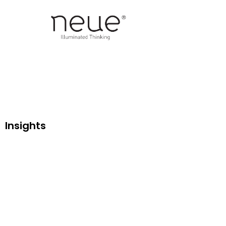
Insights