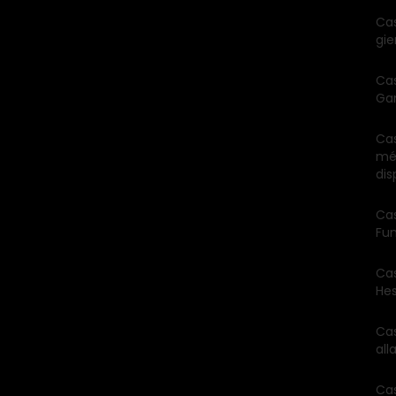
Cas
gie
Cas
Ga
Cas
mé
dis
Cas
Fun
Cas
He
Cas
all
Cas