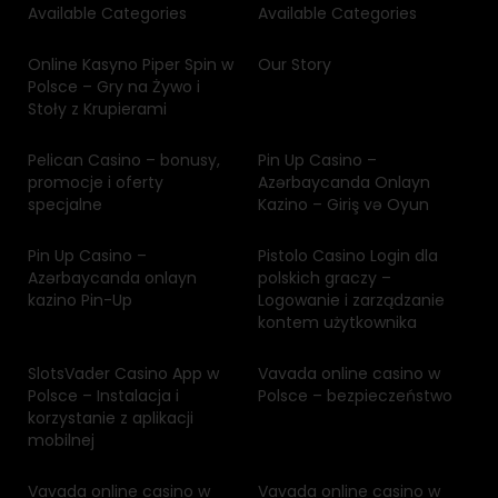
Available Categories
Available Categories
Online Kasyno Piper Spin w
Our Story
Polsce – Gry na Żywo i
Stoły z Krupierami
Pelican Casino – bonusy,
Pin Up Casino –
promocje i oferty
Azərbaycanda Onlayn
specjalne
Kazino – Giriş və Oyun
Pin Up Casino –
Pistolo Casino Login dla
Azərbaycanda onlayn
polskich graczy –
kazino Pin-Up
Logowanie i zarządzanie
kontem użytkownika
SlotsVader Casino App w
Vavada online casino w
Polsce – Instalacja i
Polsce – bezpieczeństwo
korzystanie z aplikacji
mobilnej
Vavada online casino w
Vavada online casino w