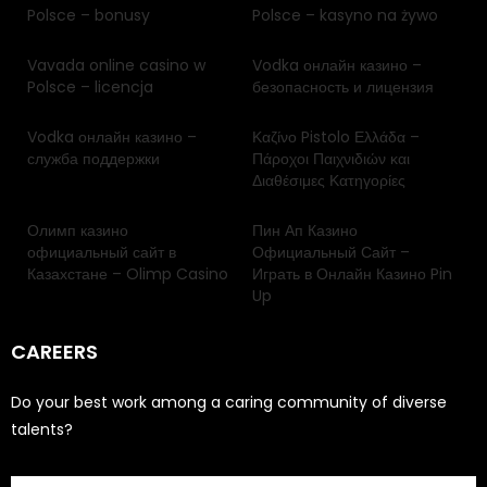
Polsce – bonusy
Polsce – kasyno na żywo
Vavada online casino w
Vodka онлайн казино –
Polsce – licencja
безопасность и лицензия
Vodka онлайн казино –
Καζίνο Pistolo Ελλάδα –
служба поддержки
Πάροχοι Παιχνιδιών και
Διαθέσιμες Κατηγορίες
Олимп казино
Пин Ап Казино
официальный сайт в
Официальный Сайт –
Казахстане – Olimp Casino
Играть в Онлайн Казино Pin
Up
CAREERS
Do your best work among a caring community of diverse
talents?