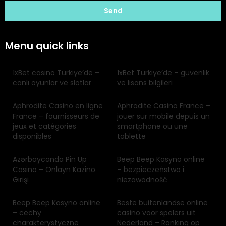
Send
Menu quick links
1xBet casino Türkiye’de –
1xBet Türkiye’de – güvenlik
canlı oyunlar ve slotlar
ve lisans bilgileri
Aphrodite Casino en ligne
Aphrodite Casino France –
France – fournisseurs de
jouer sur mobile depuis un
jeux et catégories
smartphone ou une
disponibles
tablette
Azərbaycanda Pin Up
Beep Beep Kasyno online
Casino – Onlayn Kazino
– bezpieczeństwo i
Girişi
niezawodność
Beep Beep Kasyno online
Beste buitenlandse online
– cechy
casino voor spelers uit
charakterystyczne
Nederland – Ranking op