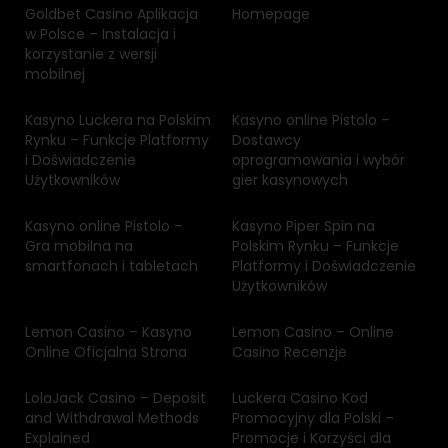
Goldbet Casino Aplikacja
Homepage
w Polsce – Instalacja i
korzystanie z wersji
mobilnej
Kasyno Luckera na Polskim
Kasyno online Pistolo –
Rynku – Funkcje Platformy
Dostawcy
i Doświadczenie
oprogramowania i wybór
Użytkowników
gier kasynowych
Kasyno online Pistolo –
Kasyno Piper Spin na
Gra mobilna na
Polskim Rynku – Funkcje
smartfonach i tabletach
Platformy i Doświadczenie
Użytkowników
Lemon Casino – Kasyno
Lemon Casino – Online
Online Oficjalna Strona
Casino Recenzje
LolaJack Casino – Deposit
Luckera Casino Kod
and Withdrawal Methods
Promocyjny dla Polski –
Explained
Promocje i Korzyści dla