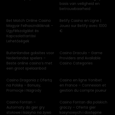
basis van veiligheid en
betrouwbaarheid
Bet Match Online Casino
Betify Casino en Ligne |
Magyar Felhasználóknak –
Jouez sur Betify avec 1000
Ügyfélszolgálat és
€
Kapcsolattartási
Lehetőségek
Buitenlandse goksites voor
Casino Dracula – Game
Nederlandse spelers –
Providers and Available
Beste online casino’s met
Casino Categories
een groot spelaanbod
Casino Dragonia z Ofertą
Casino en ligne Yonibet
na Polskę – Bonusy,
en France – Connexion et
Promocje i Nagrody
gestion du compte joueur
Casino Fontan –
Casino Fontan dla polskich
Automaty do gier gry
graczy – Oferta gier
stołowe i kasyno na żywo
kasynowych i dostępne