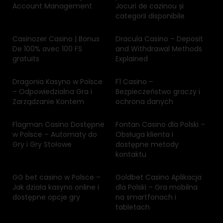
Account Management
Jocuri de cazinou și
categorii disponibile
Casinozer Casino | Bonus
Dracula Casino – Deposit
De 100% avec 100 FS
and Withdrawal Methods
gratuits
Explained
Dragonia Kasyno w Polsce
F1 Casino –
– Odpowiedzialna Gra i
Bezpieczeństwo graczy i
Zarządzanie Kontem
ochrona danych
Flagman Casino Dostępne
Fontan Casino dla Polski –
w Polsce – Automaty do
Obsługa klienta i
Gry i Gry Stołowe
dostępne metody
kontaktu
GG bet casino w Polsce –
Goldbet Casino Aplikacja
Jak działa kasyno online i
dla Polski – Gra mobilna
dostępne opcje gry
na smartfonach i
tabletach