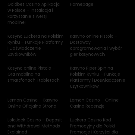
Goldbet Casino Aplikacja
Homepage
w Polsce – Instalacja i
korzystanie z wersji
mobilnej
Kasyno Luckera na Polskim
Kasyno online Pistolo –
Rynku – Funkcje Platformy
Dostawcy
i Doświadczenie
oprogramowania i wybór
Użytkowników
gier kasynowych
Kasyno online Pistolo –
Kasyno Piper Spin na
Gra mobilna na
Polskim Rynku – Funkcje
smartfonach i tabletach
Platformy i Doświadczenie
Użytkowników
Lemon Casino – Kasyno
Lemon Casino – Online
Online Oficjalna Strona
Casino Recenzje
LolaJack Casino – Deposit
Luckera Casino Kod
and Withdrawal Methods
Promocyjny dla Polski –
Explained
Promocje i Korzyści dla