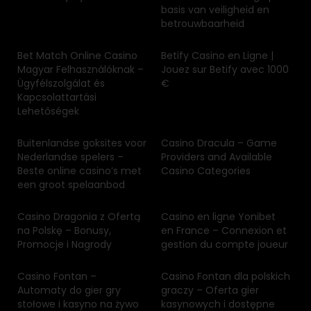
basis van veiligheid en
betrouwbaarheid
Bet Match Online Casino
Betify Casino en Ligne |
Magyar Felhasználóknak –
Jouez sur Betify avec 1000
Ügyfélszolgálat és
€
Kapcsolattartási
Lehetőségek
Buitenlandse goksites voor
Casino Dracula – Game
Nederlandse spelers –
Providers and Available
Beste online casino’s met
Casino Categories
een groot spelaanbod
Casino Dragonia z Ofertą
Casino en ligne Yonibet
na Polskę – Bonusy,
en France – Connexion et
Promocje i Nagrody
gestion du compte joueur
Casino Fontan –
Casino Fontan dla polskich
Automaty do gier gry
graczy – Oferta gier
stołowe i kasyno na żywo
kasynowych i dostępne