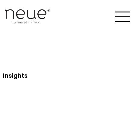
Insights