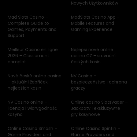
Nowych Użytkowników
Mad Slots Casino –
MadSlots Casino App –
Complete Guide to
Mobile Features and
Games, Payments and
Gaming Experience
Support
Meilleur Casino en ligne
Nejlepší nové online
2026 – Classement
casino CZ – srovnání
complet
českých kasin
Nové české online casino
NV Casino –
– aktuální žebříček
bezpieczeństwo i ochrona
nejlepších kasin
graczy
NV Casino online –
Online casino SlotsVader –
licencja i wiarygodność
Jackpoty i ekskluzywne
kasyna
gry kasynowe
Online Casino Smash –
Online Casino Spinfin –
Game Providers and
Game Providers and