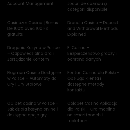
Account Management
Jocuri de cazinou și
categorii disponibile
Casinozer Casino | Bonus
Dracula Casino – Deposit
De 100% avec 100 FS
and Withdrawal Methods
gratuits
Explained
Dragonia Kasyno w Polsce
F1 Casino –
– Odpowiedzialna Gra i
Bezpieczeństwo graczy i
Zarządzanie Kontem
ochrona danych
Flagman Casino Dostępne
Fontan Casino dla Polski –
w Polsce – Automaty do
Obsługa klienta i
Gry i Gry Stołowe
dostępne metody
kontaktu
GG bet casino w Polsce –
Goldbet Casino Aplikacja
Jak działa kasyno online i
dla Polski – Gra mobilna
dostępne opcje gry
na smartfonach i
tabletach