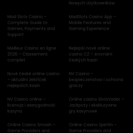
Nowych Użytkowników
Mad Slots Casino –
MadSlots Casino App –
Complete Guide to
Mobile Features and
Games, Payments and
Gaming Experience
Support
Meilleur Casino en ligne
Nejlepší nové online
2026 – Classement
casino CZ – srovnání
complet
českých kasin
Nové české online casino
NV Casino –
– aktuální žebříček
bezpieczeństwo i ochrona
nejlepších kasin
graczy
NV Casino online –
Online casino SlotsVader –
licencja i wiarygodność
Jackpoty i ekskluzywne
kasyna
gry kasynowe
Online Casino Smash –
Online Casino Spinfin –
Game Providers and
Game Providers and