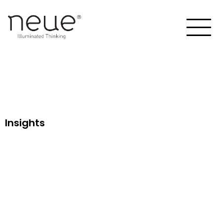
Insights