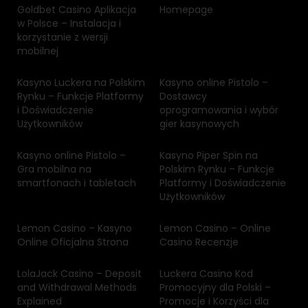
Goldbet Casino Aplikacja
Homepage
w Polsce – Instalacja i
korzystanie z wersji
mobilnej
Kasyno Luckera na Polskim
Kasyno online Pistolo –
Rynku – Funkcje Platformy
Dostawcy
i Doświadczenie
oprogramowania i wybór
Użytkowników
gier kasynowych
Kasyno online Pistolo –
Kasyno Piper Spin na
Gra mobilna na
Polskim Rynku – Funkcje
smartfonach i tabletach
Platformy i Doświadczenie
Użytkowników
Lemon Casino – Kasyno
Lemon Casino – Online
Online Oficjalna Strona
Casino Recenzje
LolaJack Casino – Deposit
Luckera Casino Kod
and Withdrawal Methods
Promocyjny dla Polski –
Explained
Promocje i Korzyści dla