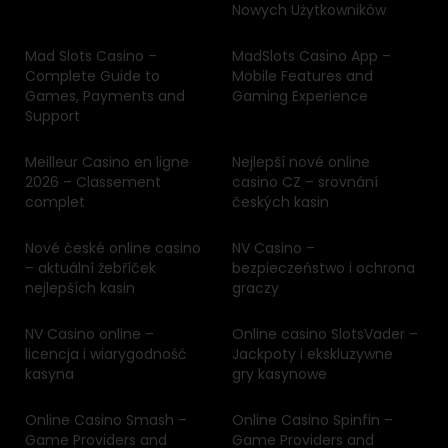
Nowych Użytkowników
Mad Slots Casino –
MadSlots Casino App –
Complete Guide to
Mobile Features and
Games, Payments and
Gaming Experience
Support
Meilleur Casino en ligne
Nejlepší nové online
2026 – Classement
casino CZ – srovnání
complet
českých kasin
Nové české online casino
NV Casino –
– aktuální žebříček
bezpieczeństwo i ochrona
nejlepších kasin
graczy
NV Casino online –
Online casino SlotsVader –
licencja i wiarygodność
Jackpoty i ekskluzywne
kasyna
gry kasynowe
Online Casino Smash –
Online Casino Spinfin –
Game Providers and
Game Providers and