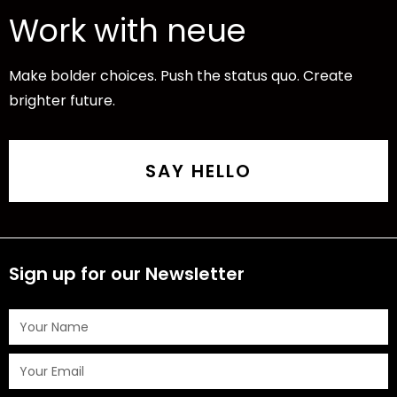
Work with neue
Make bolder choices. Push the status quo. Create
brighter future.
SAY HELLO
Sign up for our Newsletter