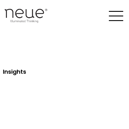
Insights