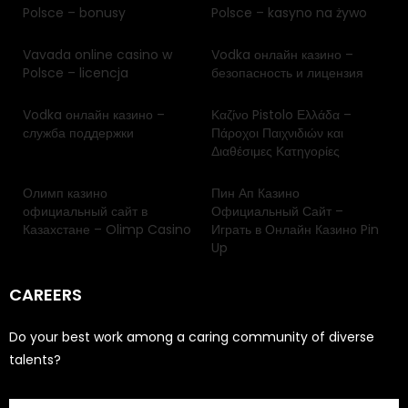
Polsce – bonusy
Polsce – kasyno na żywo
Vavada online casino w
Vodka онлайн казино –
Polsce – licencja
безопасность и лицензия
Vodka онлайн казино –
Καζίνο Pistolo Ελλάδα –
служба поддержки
Πάροχοι Παιχνιδιών και
Διαθέσιμες Κατηγορίες
Олимп казино
Пин Ап Казино
официальный сайт в
Официальный Сайт –
Казахстане – Olimp Casino
Играть в Онлайн Казино Pin
Up
CAREERS
Do your best work among a caring community of diverse
talents?