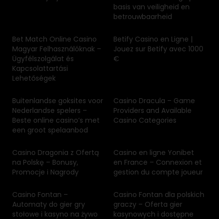
basis van veiligheid en
betrouwbaarheid
Bet Match Online Casino
Betify Casino en Ligne |
Magyar Felhasználóknak –
Jouez sur Betify avec 1000
Ügyfélszolgálat és
€
Kapcsolattartási
Lehetőségek
Buitenlandse goksites voor
Casino Dracula – Game
Nederlandse spelers –
Providers and Available
Beste online casino’s met
Casino Categories
een groot spelaanbod
Casino Dragonia z Ofertą
Casino en ligne Yonibet
na Polskę – Bonusy,
en France – Connexion et
Promocje i Nagrody
gestion du compte joueur
Casino Fontan –
Casino Fontan dla polskich
Automaty do gier gry
graczy – Oferta gier
stołowe i kasyno na żywo
kasynowych i dostępne