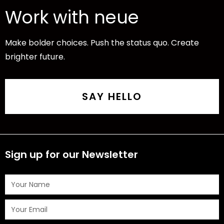
Work with neue
Make bolder choices. Push the status quo. Create
brighter future.
SAY HELLO
Sign up for our Newsletter