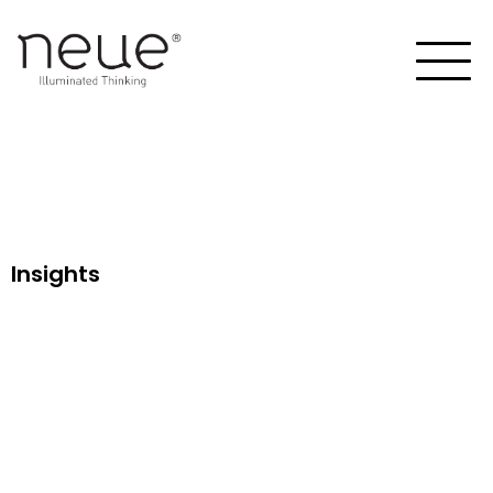
Insights