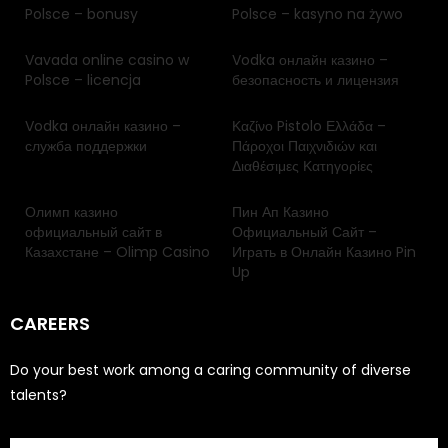
Polsce – bonusy
Polsce – kasyno na żywo
Vavada online casino w
Vodka онлайн казино –
Polsce – licencja
безопасность и лицензия
Vodka онлайн казино –
Καζίνο Pistolo Ελλάδα –
служба поддержки
Πάροχοι Παιχνιδιών και
Διαθέσιμες Κατηγορίες
Олимп казино
Пин Ап Казино
официальный сайт в
Официальный Сайт –
Казахстане – Olimp Casino
Играть в Онлайн Казино Pin
Up
CAREERS
Do your best work among a caring community of diverse
talents?