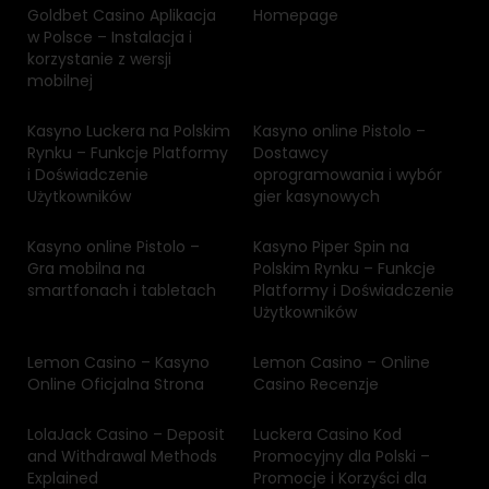
Goldbet Casino Aplikacja
Homepage
w Polsce – Instalacja i
korzystanie z wersji
mobilnej
Kasyno Luckera na Polskim
Kasyno online Pistolo –
Rynku – Funkcje Platformy
Dostawcy
i Doświadczenie
oprogramowania i wybór
Użytkowników
gier kasynowych
Kasyno online Pistolo –
Kasyno Piper Spin na
Gra mobilna na
Polskim Rynku – Funkcje
smartfonach i tabletach
Platformy i Doświadczenie
Użytkowników
Lemon Casino – Kasyno
Lemon Casino – Online
Online Oficjalna Strona
Casino Recenzje
LolaJack Casino – Deposit
Luckera Casino Kod
and Withdrawal Methods
Promocyjny dla Polski –
Explained
Promocje i Korzyści dla