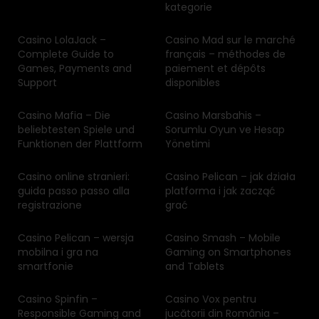
kategorie
Casino LolaJack –
Casino Mad sur le marché
Complete Guide to
français – méthodes de
Games, Payments and
paiement et dépôts
Support
disponibles
Casino Mafia – Die
Casino Marsbahis –
beliebtesten Spiele und
Sorumlu Oyun ve Hesap
Funktionen der Plattform
Yönetimi
Casino online stranieri:
Casino Pelican – jak działa
guida passo passo alla
platforma i jak zacząć
registrazione
grać
Casino Pelican – wersja
Casino Smash – Mobile
mobilna i gra na
Gaming on Smartphones
smartfonie
and Tablets
Casino Spinfin –
Casino Vox pentru
Responsible Gaming and
jucătorii din România –