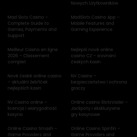
Nowych Użytkowników
Mad Slots Casino –
MadSlots Casino App –
Complete Guide to
Mobile Features and
Games, Payments and
Gaming Experience
Support
Meilleur Casino en ligne
Nejlepší nové online
2026 – Classement
casino CZ – srovnání
complet
českých kasin
Nové české online casino
NV Casino –
– aktuální žebříček
bezpieczeństwo i ochrona
nejlepších kasin
graczy
NV Casino online –
Online casino SlotsVader –
licencja i wiarygodność
Jackpoty i ekskluzywne
kasyna
gry kasynowe
Online Casino Smash –
Online Casino Spinfin –
Game Providers and
Game Providers and