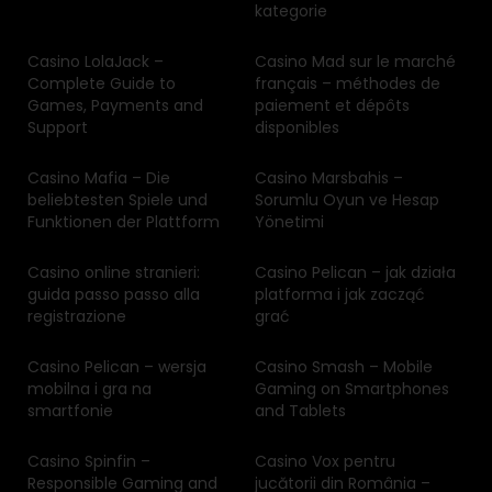
kategorie
Casino LolaJack –
Casino Mad sur le marché
Complete Guide to
français – méthodes de
Games, Payments and
paiement et dépôts
Support
disponibles
Casino Mafia – Die
Casino Marsbahis –
beliebtesten Spiele und
Sorumlu Oyun ve Hesap
Funktionen der Plattform
Yönetimi
Casino online stranieri:
Casino Pelican – jak działa
guida passo passo alla
platforma i jak zacząć
registrazione
grać
Casino Pelican – wersja
Casino Smash – Mobile
mobilna i gra na
Gaming on Smartphones
smartfonie
and Tablets
Casino Spinfin –
Casino Vox pentru
Responsible Gaming and
jucătorii din România –