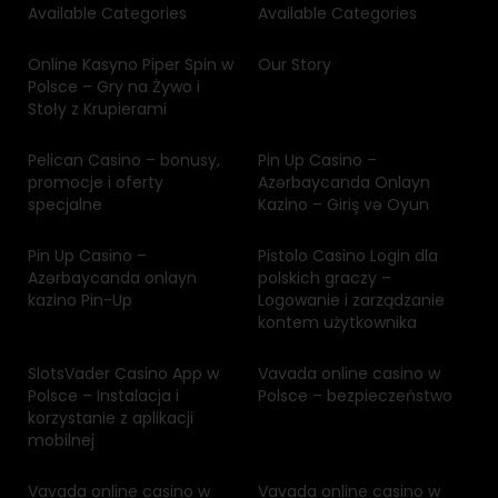
Available Categories
Available Categories
Online Kasyno Piper Spin w
Our Story
Polsce – Gry na Żywo i
Stoły z Krupierami
Pelican Casino – bonusy,
Pin Up Casino –
promocje i oferty
Azərbaycanda Onlayn
specjalne
Kazino – Giriş və Oyun
Pin Up Casino –
Pistolo Casino Login dla
Azərbaycanda onlayn
polskich graczy –
kazino Pin-Up
Logowanie i zarządzanie
kontem użytkownika
SlotsVader Casino App w
Vavada online casino w
Polsce – Instalacja i
Polsce – bezpieczeństwo
korzystanie z aplikacji
mobilnej
Vavada online casino w
Vavada online casino w