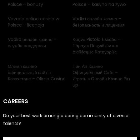
Polsce – bonusy
Polsce – kasyno na żywo
Vavada online casino w
Vodka онлайн казино –
Polsce – licencja
безопасность и лицензия
Vodka онлайн казино –
Καζίνο Pistolo Ελλάδα –
служба поддержки
Πάροχοι Παιχνιδιών και
Διαθέσιμες Κατηγορίες
Олимп казино
Пин Ап Казино
официальный сайт в
Официальный Сайт –
Казахстане – Olimp Casino
Играть в Онлайн Казино Pin
Up
CAREERS
Do your best work among a caring community of diverse
talents?