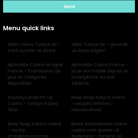
Send
Menu quick links
1xBet casino Türkiye’de –
1xBet Türkiye’de – güvenlik
canlı oyunlar ve slotlar
ve lisans bilgileri
Aphrodite Casino en ligne
Aphrodite Casino France –
France – fournisseurs de
jouer sur mobile depuis un
jeux et catégories
smartphone ou une
disponibles
tablette
Azərbaycanda Pin Up
Beep Beep Kasyno online
Casino – Onlayn Kazino
– bezpieczeństwo i
Girişi
niezawodność
Beep Beep Kasyno online
Beste buitenlandse online
– cechy
casino voor spelers uit
charakterystyczne
Nederland – Ranking op