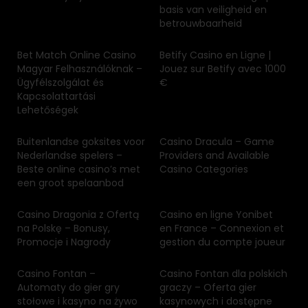
basis van veiligheid en
betrouwbaarheid
Bet Match Online Casino
Betify Casino en Ligne |
Magyar Felhasználóknak –
Jouez sur Betify avec 1000
Ügyfélszolgálat és
€
Kapcsolattartási
Lehetőségek
Buitenlandse goksites voor
Casino Dracula – Game
Nederlandse spelers –
Providers and Available
Beste online casino’s met
Casino Categories
een groot spelaanbod
Casino Dragonia z Ofertą
Casino en ligne Yonibet
na Polskę – Bonusy,
en France – Connexion et
Promocje i Nagrody
gestion du compte joueur
Casino Fontan –
Casino Fontan dla polskich
Automaty do gier gry
graczy – Oferta gier
stołowe i kasyno na żywo
kasynowych i dostępne