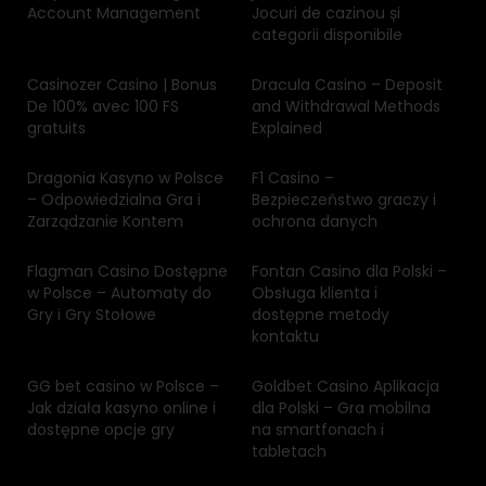
Account Management
Jocuri de cazinou și
categorii disponibile
Casinozer Casino | Bonus
Dracula Casino – Deposit
De 100% avec 100 FS
and Withdrawal Methods
gratuits
Explained
Dragonia Kasyno w Polsce
F1 Casino –
– Odpowiedzialna Gra i
Bezpieczeństwo graczy i
Zarządzanie Kontem
ochrona danych
Flagman Casino Dostępne
Fontan Casino dla Polski –
w Polsce – Automaty do
Obsługa klienta i
Gry i Gry Stołowe
dostępne metody
kontaktu
GG bet casino w Polsce –
Goldbet Casino Aplikacja
Jak działa kasyno online i
dla Polski – Gra mobilna
dostępne opcje gry
na smartfonach i
tabletach