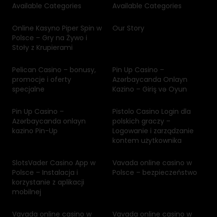
Available Categories
Available Categories
Online Kasyno Piper Spin w
Our Story
Polsce – Gry na Żywo i
Stoły z Krupierami
Pelican Casino – bonusy,
Pin Up Casino –
promocje i oferty
Azərbaycanda Onlayn
specjalne
Kazino – Giriş və Oyun
Pin Up Casino –
Pistolo Casino Login dla
Azərbaycanda onlayn
polskich graczy –
kazino Pin-Up
Logowanie i zarządzanie
kontem użytkownika
SlotsVader Casino App w
Vavada online casino w
Polsce – Instalacja i
Polsce – bezpieczeństwo
korzystanie z aplikacji
mobilnej
Vavada online casino w
Vavada online casino w