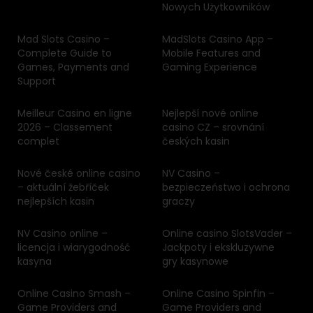
Nowych Użytkowników
Mad Slots Casino –
MadSlots Casino App –
Complete Guide to
Mobile Features and
Games, Payments and
Gaming Experience
Support
Meilleur Casino en ligne
Nejlepší nové online
2026 – Classement
casino CZ – srovnání
complet
českých kasin
Nové české online casino
NV Casino –
– aktuální žebříček
bezpieczeństwo i ochrona
nejlepších kasin
graczy
NV Casino online –
Online casino SlotsVader –
licencja i wiarygodność
Jackpoty i ekskluzywne
kasyna
gry kasynowe
Online Casino Smash –
Online Casino Spinfin –
Game Providers and
Game Providers and