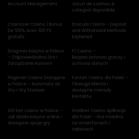
Account Management
Jocuri de cazinou și
categorii disponibile
Casinozer Casino | Bonus
Dracula Casino – Deposit
De 100% avec 100 FS
and Withdrawal Methods
gratuits
Explained
Dragonia Kasyno w Polsce
F1 Casino –
– Odpowiedzialna Gra i
Bezpieczeństwo graczy i
Zarządzanie Kontem
ochrona danych
Flagman Casino Dostępne
Fontan Casino dla Polski –
w Polsce – Automaty do
Obsługa klienta i
Gry i Gry Stołowe
dostępne metody
kontaktu
GG bet casino w Polsce –
Goldbet Casino Aplikacja
Jak działa kasyno online i
dla Polski – Gra mobilna
dostępne opcje gry
na smartfonach i
tabletach