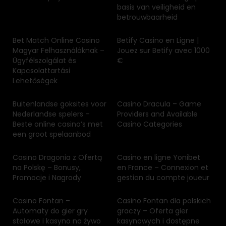
basis van veiligheid en
betrouwbaarheid
Bet Match Online Casino
Betify Casino en Ligne |
Magyar Felhasználóknak –
Jouez sur Betify avec 1000
Ügyfélszolgálat és
€
Kapcsolattartási
Lehetőségek
Buitenlandse goksites voor
Casino Dracula – Game
Nederlandse spelers –
Providers and Available
Beste online casino’s met
Casino Categories
een groot spelaanbod
Casino Dragonia z Ofertą
Casino en ligne Yonibet
na Polskę – Bonusy,
en France – Connexion et
Promocje i Nagrody
gestion du compte joueur
Casino Fontan –
Casino Fontan dla polskich
Automaty do gier gry
graczy – Oferta gier
stołowe i kasyno na żywo
kasynowych i dostępne