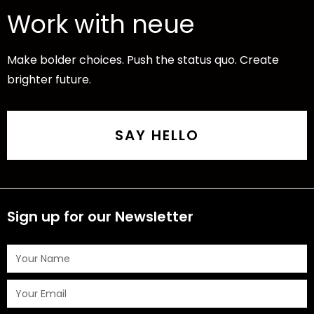
Work with neue
Make bolder choices. Push the status quo. Create
brighter future.
SAY HELLO
Sign up for our Newsletter