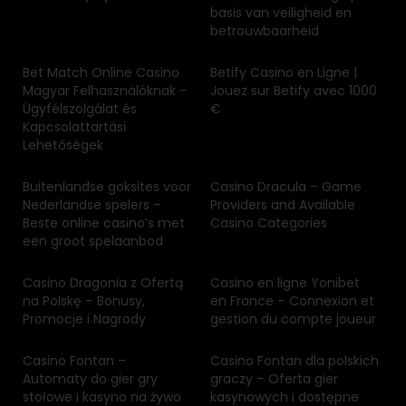
basis van veiligheid en
betrouwbaarheid
Bet Match Online Casino
Betify Casino en Ligne |
Magyar Felhasználóknak –
Jouez sur Betify avec 1000
Ügyfélszolgálat és
€
Kapcsolattartási
Lehetőségek
Buitenlandse goksites voor
Casino Dracula – Game
Nederlandse spelers –
Providers and Available
Beste online casino’s met
Casino Categories
een groot spelaanbod
Casino Dragonia z Ofertą
Casino en ligne Yonibet
na Polskę – Bonusy,
en France – Connexion et
Promocje i Nagrody
gestion du compte joueur
Casino Fontan –
Casino Fontan dla polskich
Automaty do gier gry
graczy – Oferta gier
stołowe i kasyno na żywo
kasynowych i dostępne