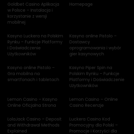
Goldbet Casino Aplikacja
Homepage
w Polsce – Instalacja i
korzystanie z wersji
mobilnej
Kasyno Luckera na Polskim
Kasyno online Pistolo –
Rynku – Funkcje Platformy
Dostawcy
i Doświadczenie
oprogramowania i wybór
Użytkowników
gier kasynowych
Kasyno online Pistolo –
Kasyno Piper Spin na
Gra mobilna na
Polskim Rynku – Funkcje
smartfonach i tabletach
Platformy i Doświadczenie
Użytkowników
Lemon Casino – Kasyno
Lemon Casino – Online
Online Oficjalna Strona
Casino Recenzje
LolaJack Casino – Deposit
Luckera Casino Kod
and Withdrawal Methods
Promocyjny dla Polski –
Explained
Promocje i Korzyści dla