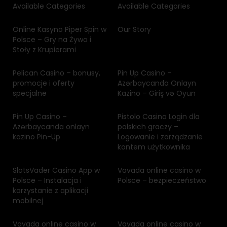
Available Categories
Available Categories
Online Kasyno Piper Spin w
Our Story
Polsce – Gry na Żywo i
Stoły z Krupierami
Pelican Casino – bonusy,
Pin Up Casino –
promocje i oferty
Azərbaycanda Onlayn
specjalne
Kazino – Giriş və Oyun
Pin Up Casino –
Pistolo Casino Login dla
Azərbaycanda onlayn
polskich graczy –
kazino Pin-Up
Logowanie i zarządzanie
kontem użytkownika
SlotsVader Casino App w
Vavada online casino w
Polsce – Instalacja i
Polsce – bezpieczeństwo
korzystanie z aplikacji
mobilnej
Vavada online casino w
Vavada online casino w