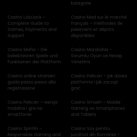
kategorie
Casino LolaJack –
Casino Mad sur le marché
Complete Guide to
français – méthodes de
Games, Payments and
paiement et dépôts
Support
disponibles
Casino Mafia – Die
Casino Marsbahis –
beliebtesten Spiele und
Sorumlu Oyun ve Hesap
Funktionen der Plattform
Yönetimi
Casino online stranieri:
Casino Pelican – jak działa
guida passo passo alla
platforma i jak zacząć
registrazione
grać
Casino Pelican – wersja
Casino Smash – Mobile
mobilna i gra na
Gaming on Smartphones
smartfonie
and Tablets
Casino Spinfin –
Casino Vox pentru
Responsible Gaming and
jucătorii din România –