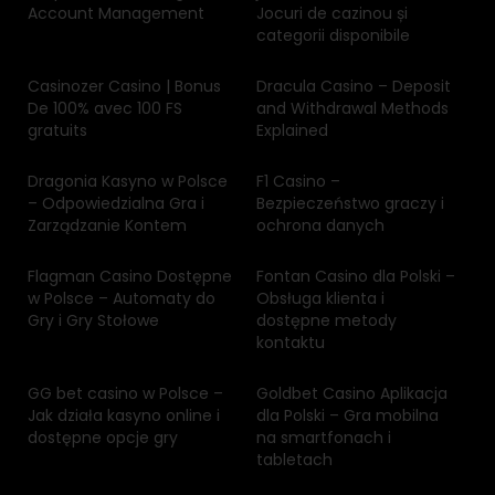
Account Management
Jocuri de cazinou și
categorii disponibile
Casinozer Casino | Bonus
Dracula Casino – Deposit
De 100% avec 100 FS
and Withdrawal Methods
gratuits
Explained
Dragonia Kasyno w Polsce
F1 Casino –
– Odpowiedzialna Gra i
Bezpieczeństwo graczy i
Zarządzanie Kontem
ochrona danych
Flagman Casino Dostępne
Fontan Casino dla Polski –
w Polsce – Automaty do
Obsługa klienta i
Gry i Gry Stołowe
dostępne metody
kontaktu
GG bet casino w Polsce –
Goldbet Casino Aplikacja
Jak działa kasyno online i
dla Polski – Gra mobilna
dostępne opcje gry
na smartfonach i
tabletach