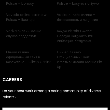
Polsce – bonusy
Polsce – kasyno na żywo
Vavada online casino w
Vodka онлайн казино –
Polsce – licencja
безопасность и лицензия
Vodka онлайн казино –
Καζίνο Pistolo Ελλάδα –
служба поддержки
Πάροχοι Παιχνιδιών και
Διαθέσιμες Κατηγορίες
Олимп казино
Пин Ап Казино
официальный сайт в
Официальный Сайт –
Казахстане – Olimp Casino
Играть в Онлайн Казино Pin
Up
CAREERS
Do your best work among a caring community of diverse
talents?