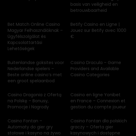
basis van veiligheid en
betrouwbaarheid
Bet Match Online Casino
Betify Casino en Ligne |
Magyar Felhasználóknak –
Jouez sur Betify avec 1000
Ügyfélszolgálat és
€
Kapcsolattartási
Lehetőségek
Buitenlandse goksites voor
Casino Dracula – Game
Nederlandse spelers –
Providers and Available
Beste online casino’s met
Casino Categories
een groot spelaanbod
Casino Dragonia z Ofertą
Casino en ligne Yonibet
na Polskę – Bonusy,
en France – Connexion et
Promocje i Nagrody
gestion du compte joueur
Casino Fontan –
Casino Fontan dla polskich
Automaty do gier gry
graczy – Oferta gier
stołowe i kasyno na żywo
kasynowych i dostępne