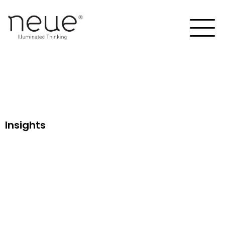
Insights