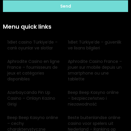
Send
Menu quick links
1xBet casino Türkiye’de –
1xBet Türkiye’de – güvenlik
canlı oyunlar ve slotlar
ve lisans bilgileri
Aphrodite Casino en ligne
Aphrodite Casino France –
France – fournisseurs de
jouer sur mobile depuis un
jeux et catégories
smartphone ou une
disponibles
tablette
Azərbaycanda Pin Up
Beep Beep Kasyno online
Casino – Onlayn Kazino
– bezpieczeństwo i
Girişi
niezawodność
Beep Beep Kasyno online
Beste buitenlandse online
– cechy
casino voor spelers uit
charakterystyczne
Nederland – Ranking op