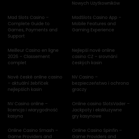
Nowych Użytkowników
Mad Slots Casino –
MadSlots Casino App –
Complete Guide to
Mobile Features and
Games, Payments and
Gaming Experience
Support
Meilleur Casino en ligne
Nejlepší nové online
2026 – Classement
casino CZ – srovnání
complet
českých kasin
Nové české online casino
NV Casino –
– aktuální žebříček
bezpieczeństwo i ochrona
nejlepších kasin
graczy
NV Casino online –
Online casino SlotsVader –
licencja i wiarygodność
Jackpoty i ekskluzywne
kasyna
gry kasynowe
Online Casino Smash –
Online Casino Spinfin –
Game Providers and
Game Providers and