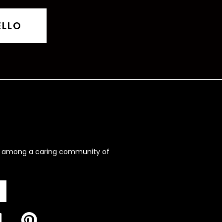
ELLO
k among a caring community of