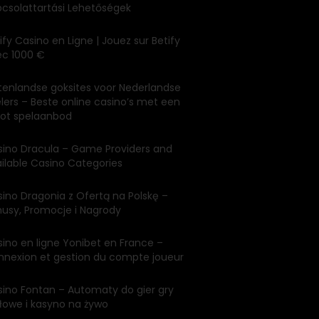
csolattartási Lehetőségek
ify Casino en Ligne | Jouez sur Betify
ec 1000 €
tenlandse goksites voor Nederlandse
lers – Beste online casino’s met een
oot spelaanbod
ino Dracula – Game Providers and
ilable Casino Categories
ino Dragonia z Ofertą na Polskę –
usy, Promocje i Nagrody
ino en ligne Yonibet en France –
nexion et gestion du compte joueur
ino Fontan – Automaty do gier gry
łowe i kasyno na żywo