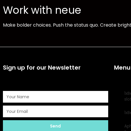
Work with neue
Make bolder choices. Push the status quo. Create bright
Sign up for our Newsletter
Menu 
1xB
slo
1xB
Send
Aph