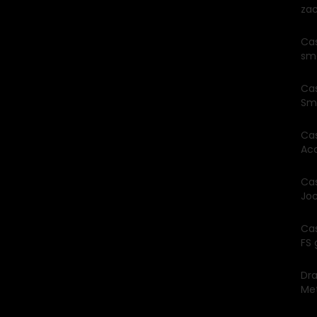
za
Cas
sm
Ca
Sm
Cas
Ac
Cas
Joc
Cas
FS 
Dra
Met