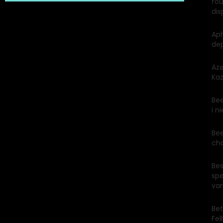
fou
dis
Aph
dep
Azə
Kaz
Bee
i n
Bee
ch
Bes
spe
van
Bet
Fel