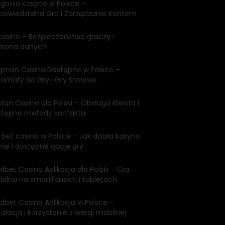
gonia Kasyno w Polsce –
owiedzialna Gra i Zarządzanie Kontem
Casino – Bezpieczeństwo graczy i
hrona danych
agman Casino Dostępne w Polsce –
omaty do Gry i Gry Stołowe
tan Casino dla Polski – Obsługa klienta i
stępne metody kontaktu
bet casino w Polsce – Jak działa kasyno
ine i dostępne opcje gry
dbet Casino Aplikacja dla Polski – Gra
ilna na smartfonach i tabletach
dbet Casino Aplikacja w Polsce –
talacja i korzystanie z wersji mobilnej