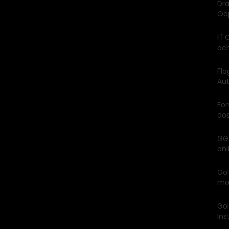
Dra
Odp
F1 
oc
Fl
Aut
Fon
do
GG 
onl
Gol
mob
Gol
Ins