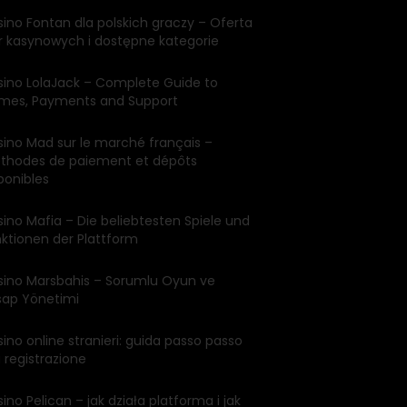
ino Fontan dla polskich graczy – Oferta
r kasynowych i dostępne kategorie
ino LolaJack – Complete Guide to
mes, Payments and Support
ino Mad sur le marché français –
thodes de paiement et dépôts
ponibles
ino Mafia – Die beliebtesten Spiele und
ktionen der Plattform
ino Marsbahis – Sorumlu Oyun ve
sap Yönetimi
ino online stranieri: guida passo passo
a registrazione
ino Pelican – jak działa platforma i jak