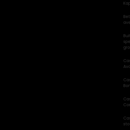
Kap
Bet
av
Bui
spe
gr
Cas
Ava
Cas
Bon
Cas
Con
Cas
sto