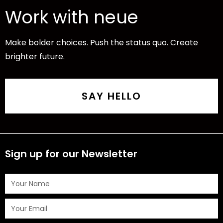
Work with neue
Make bolder choices. Push the status quo. Create
brighter future.
SAY HELLO
Sign up for our Newsletter