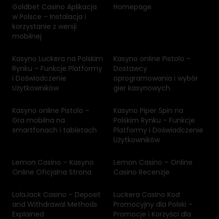
Goldbet Casino Aplikacja
Homepage
w Polsce – Instalacja i
korzystanie z wersji
mobilnej
Kasyno Luckera na Polskim
Kasyno online Pistolo –
Rynku – Funkcje Platformy
Dostawcy
i Doświadczenie
oprogramowania i wybór
Użytkowników
gier kasynowych
Kasyno online Pistolo –
Kasyno Piper Spin na
Gra mobilna na
Polskim Rynku – Funkcje
smartfonach i tabletach
Platformy i Doświadczenie
Użytkowników
Lemon Casino – Kasyno
Lemon Casino – Online
Online Oficjalna Strona
Casino Recenzje
LolaJack Casino – Deposit
Luckera Casino Kod
and Withdrawal Methods
Promocyjny dla Polski –
Explained
Promocje i Korzyści dla