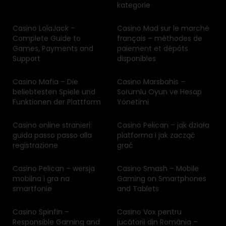
kategorie
Casino LolaJack –
Casino Mad sur le marché
Complete Guide to
français – méthodes de
Games, Payments and
paiement et dépôts
Support
disponibles
Casino Mafia – Die
Casino Marsbahis –
beliebtesten Spiele und
Sorumlu Oyun ve Hesap
Funktionen der Plattform
Yönetimi
Casino online stranieri:
Casino Pelican – jak działa
guida passo passo alla
platforma i jak zacząć
registrazione
grać
Casino Pelican – wersja
Casino Smash – Mobile
mobilna i gra na
Gaming on Smartphones
smartfonie
and Tablets
Casino Spinfin –
Casino Vox pentru
Responsible Gaming and
jucătorii din România –