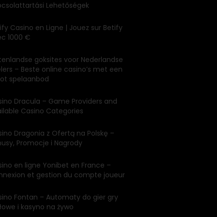
csolattartási Lehetőségek
ify Casino en Ligne | Jouez sur Betify
ec 1000 €
tenlandse goksites voor Nederlandse
lers – Beste online casino’s met een
oot spelaanbod
ino Dracula – Game Providers and
ilable Casino Categories
ino Dragonia z Ofertą na Polskę –
usy, Promocje i Nagrody
ino en ligne Yonibet en France –
nexion et gestion du compte joueur
ino Fontan – Automaty do gier gry
łowe i kasyno na żywo