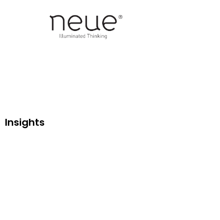
Insights