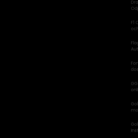
Dra
Odp
F1 
oc
Fl
Aut
Fon
do
GG 
onl
Gol
mob
Gol
Ins