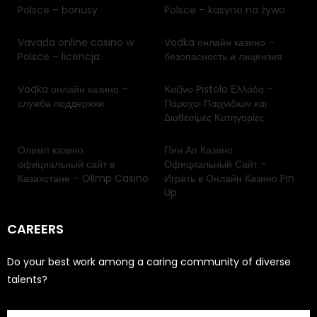
Polsce – bonusy
Polsce – kasyno na żywo
Vavada online casino w
Vodka онлайн казино –
Polsce – licencja
безопасность и лицензия
Vodka онлайн казино –
Καζίνο Pistolo Ελλάδα –
служба поддержки
Πάροχοι Παιχνιδιών και
Διαθέσιμες Κατηγορίες
Олимп казино
Пин Ап Казино
официальный сайт в
Официальный Сайт –
Казахстане – Olimp Casino
Играть в Онлайн Казино Pin
Up
CAREERS
Do your best work among a caring community of diverse
talents?