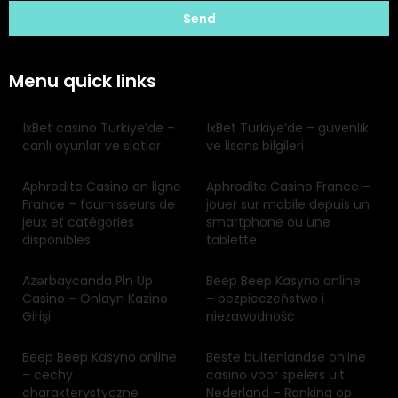
Send
Menu quick links
1xBet casino Türkiye’de –
1xBet Türkiye’de – güvenlik
canlı oyunlar ve slotlar
ve lisans bilgileri
Aphrodite Casino en ligne
Aphrodite Casino France –
France – fournisseurs de
jouer sur mobile depuis un
jeux et catégories
smartphone ou une
disponibles
tablette
Azərbaycanda Pin Up
Beep Beep Kasyno online
Casino – Onlayn Kazino
– bezpieczeństwo i
Girişi
niezawodność
Beep Beep Kasyno online
Beste buitenlandse online
– cechy
casino voor spelers uit
charakterystyczne
Nederland – Ranking op