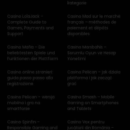
kategorie
Casino LolaJack –
Casino Mad sur le marché
Complete Guide to
français – méthodes de
Games, Payments and
paiement et dépôts
Support
disponibles
Casino Mafia – Die
Casino Marsbahis –
beliebtesten Spiele und
Sorumlu Oyun ve Hesap
Funktionen der Plattform
Yönetimi
Casino online stranieri:
Casino Pelican – jak działa
guida passo passo alla
platforma i jak zacząć
registrazione
grać
Casino Pelican – wersja
Casino Smash – Mobile
mobilna i gra na
Gaming on Smartphones
smartfonie
and Tablets
Casino Spinfin –
Casino Vox pentru
Responsible Gaming and
jucătorii din România –