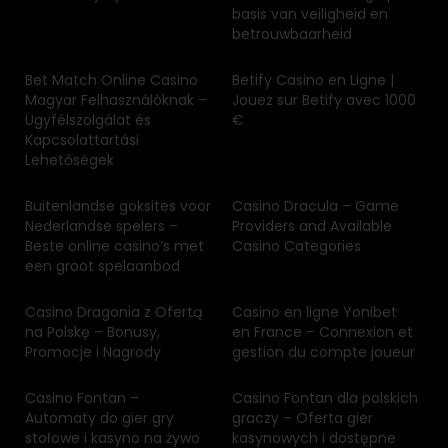
basis van veiligheid en
betrouwbaarheid
Bet Match Online Casino
Betify Casino en Ligne |
Magyar Felhasználóknak –
Jouez sur Betify avec 1000
Ügyfélszolgálat és
€
Kapcsolattartási
Lehetőségek
Buitenlandse goksites voor
Casino Dracula – Game
Nederlandse spelers –
Providers and Available
Beste online casino’s met
Casino Categories
een groot spelaanbod
Casino Dragonia z Ofertą
Casino en ligne Yonibet
na Polskę – Bonusy,
en France – Connexion et
Promocje i Nagrody
gestion du compte joueur
Casino Fontan –
Casino Fontan dla polskich
Automaty do gier gry
graczy – Oferta gier
stołowe i kasyno na żywo
kasynowych i dostępne