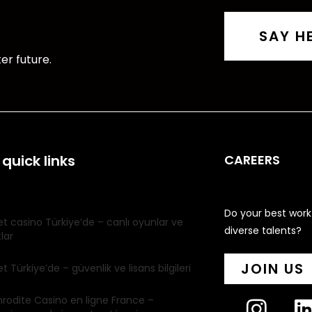
SAY H
er future.
quick links
CAREERS
Do your best wor
et casino Türkiye’de – canlı oyunlar ve
diverse talents?
tlar
JOIN US
et Türkiye’de – güvenlik ve lisans bilgileri
rodite Casino en ligne France –