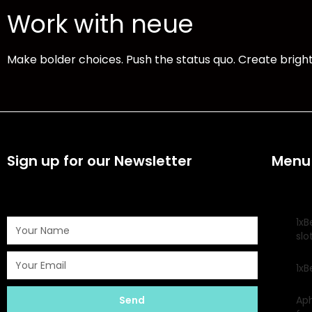
Work with neue
Make bolder choices. Push the status quo. Create bright
Sign up for our Newsletter
Menu 
1xB
slo
1xB
Send
Aph