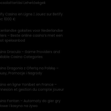
csolattartási Lehetőségek
ify Casino en Ligne | Jouez sur Betify
ec 1000 €
tenlandse goksites voor Nederlandse
lers – Beste online casino’s met een
oot spelaanbod
ino Dracula – Game Providers and
ilable Casino Categories
ino Dragonia z Ofertą na Polskę –
usy, Promocje i Nagrody
ino en ligne Yonibet en France –
nexion et gestion du compte joueur
ino Fontan – Automaty do gier gry
łowe i kasyno na żywo