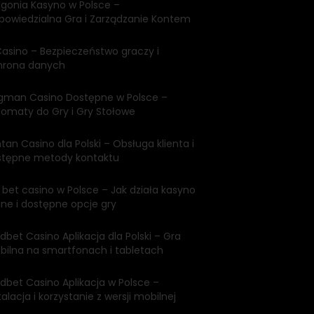
gonia Kasyno w Polsce –
owiedzialna Gra i Zarządzanie Kontem
Casino – Bezpieczeństwo graczy i
hrona danych
agman Casino Dostępne w Polsce –
omaty do Gry i Gry Stołowe
tan Casino dla Polski – Obsługa klienta i
stępne metody kontaktu
bet casino w Polsce – Jak działa kasyno
ine i dostępne opcje gry
dbet Casino Aplikacja dla Polski – Gra
ilna na smartfonach i tabletach
dbet Casino Aplikacja w Polsce –
talacja i korzystanie z wersji mobilnej