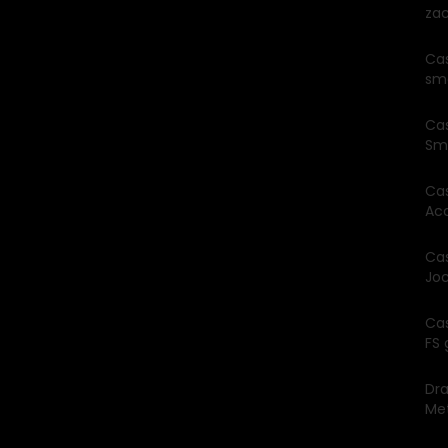
za
Cas
sm
Ca
Sm
Cas
Ac
Cas
Joc
Cas
FS 
Dra
Met