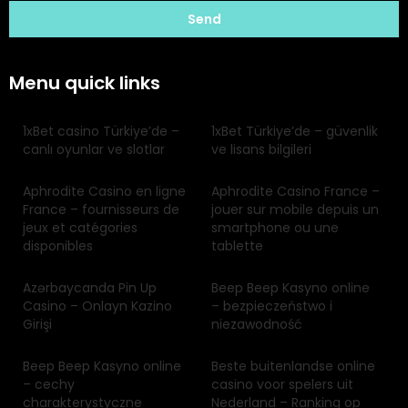
Send
Menu quick links
1xBet casino Türkiye’de –
1xBet Türkiye’de – güvenlik
canlı oyunlar ve slotlar
ve lisans bilgileri
Aphrodite Casino en ligne
Aphrodite Casino France –
France – fournisseurs de
jouer sur mobile depuis un
jeux et catégories
smartphone ou une
disponibles
tablette
Azərbaycanda Pin Up
Beep Beep Kasyno online
Casino – Onlayn Kazino
– bezpieczeństwo i
Girişi
niezawodność
Beep Beep Kasyno online
Beste buitenlandse online
– cechy
casino voor spelers uit
charakterystyczne
Nederland – Ranking op