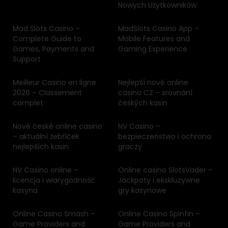
Nowych Użytkowników
Mad Slots Casino –
MadSlots Casino App –
Complete Guide to
Mobile Features and
Games, Payments and
Gaming Experience
Support
Meilleur Casino en ligne
Nejlepší nové online
2026 – Classement
casino CZ – srovnání
complet
českých kasin
Nové české online casino
NV Casino –
– aktuální žebříček
bezpieczeństwo i ochrona
nejlepších kasin
graczy
NV Casino online –
Online casino SlotsVader –
licencja i wiarygodność
Jackpoty i ekskluzywne
kasyna
gry kasynowe
Online Casino Smash –
Online Casino Spinfin –
Game Providers and
Game Providers and