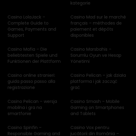
kategorie
Casino LolaJack –
Casino Mad sur le marché
Complete Guide to
français – méthodes de
Games, Payments and
paiement et dépôts
Support
disponibles
Casino Mafia – Die
Casino Marsbahis –
beliebtesten Spiele und
Sorumlu Oyun ve Hesap
Funktionen der Plattform
Yönetimi
Casino online stranieri:
Casino Pelican – jak działa
guida passo passo alla
platforma i jak zacząć
registrazione
grać
Casino Pelican – wersja
Casino Smash – Mobile
mobilna i gra na
Gaming on Smartphones
smartfonie
and Tablets
Casino Spinfin –
Casino Vox pentru
Responsible Gaming and
jucătorii din România –