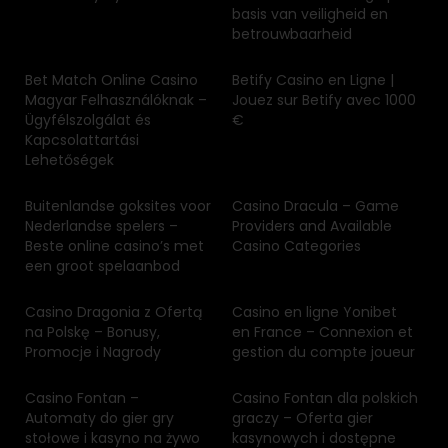
basis van veiligheid en
betrouwbaarheid
Bet Match Online Casino
Betify Casino en Ligne |
Magyar Felhasználóknak –
Jouez sur Betify avec 1000
Ügyfélszolgálat és
€
Kapcsolattartási
Lehetőségek
Buitenlandse goksites voor
Casino Dracula – Game
Nederlandse spelers –
Providers and Available
Beste online casino’s met
Casino Categories
een groot spelaanbod
Casino Dragonia z Ofertą
Casino en ligne Yonibet
na Polskę – Bonusy,
en France – Connexion et
Promocje i Nagrody
gestion du compte joueur
Casino Fontan –
Casino Fontan dla polskich
Automaty do gier gry
graczy – Oferta gier
stołowe i kasyno na żywo
kasynowych i dostępne