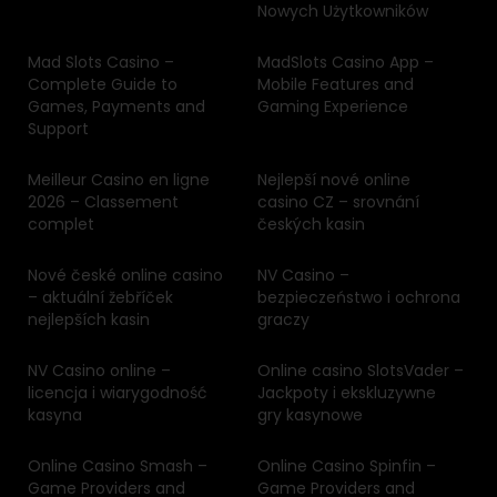
Nowych Użytkowników
Mad Slots Casino –
MadSlots Casino App –
Complete Guide to
Mobile Features and
Games, Payments and
Gaming Experience
Support
Meilleur Casino en ligne
Nejlepší nové online
2026 – Classement
casino CZ – srovnání
complet
českých kasin
Nové české online casino
NV Casino –
– aktuální žebříček
bezpieczeństwo i ochrona
nejlepších kasin
graczy
NV Casino online –
Online casino SlotsVader –
licencja i wiarygodność
Jackpoty i ekskluzywne
kasyna
gry kasynowe
Online Casino Smash –
Online Casino Spinfin –
Game Providers and
Game Providers and