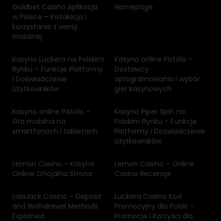
Goldbet Casino Aplikacja
Homepage
w Polsce – Instalacja i
korzystanie z wersji
mobilnej
Kasyno Luckera na Polskim
Kasyno online Pistolo –
Rynku – Funkcje Platformy
Dostawcy
i Doświadczenie
oprogramowania i wybór
Użytkowników
gier kasynowych
Kasyno online Pistolo –
Kasyno Piper Spin na
Gra mobilna na
Polskim Rynku – Funkcje
smartfonach i tabletach
Platformy i Doświadczenie
Użytkowników
Lemon Casino – Kasyno
Lemon Casino – Online
Online Oficjalna Strona
Casino Recenzje
LolaJack Casino – Deposit
Luckera Casino Kod
and Withdrawal Methods
Promocyjny dla Polski –
Explained
Promocje i Korzyści dla