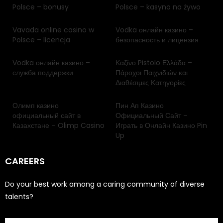
Polsce – bonusy
Polsce – kasyno na żywo
Vavada online casino w
Vodka онлайн казино –
Polsce – licencja
безопасность и лицензия
Vodka онлайн казино –
Καζίνο Pistolo Ελλάδα –
служба поддержки
Πάροχοι Παιχνιδιών και
Διαθέσιμες Κατηγορίες
Олимп казино
Пин Ап Казино
официальный сайт в
Официальный Сайт –
Казахстане – Olimp Casino
Играть в Онлайн Казино Pin
Up
CAREERS
Do your best work among a caring community of diverse
talents?