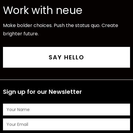
Work with neue
Make bolder choices. Push the status quo. Create
brighter future.
SAY HELLO
Sign up for our Newsletter