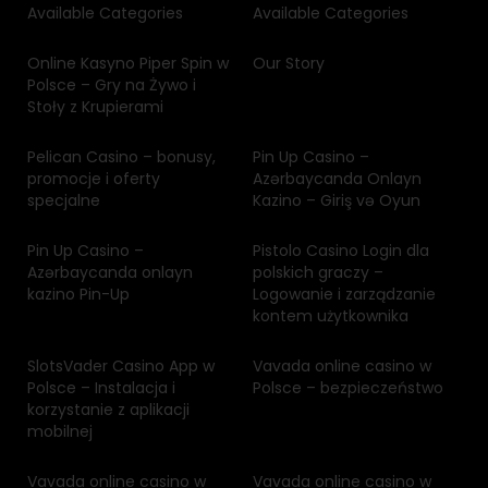
Available Categories
Available Categories
Online Kasyno Piper Spin w
Our Story
Polsce – Gry na Żywo i
Stoły z Krupierami
Pelican Casino – bonusy,
Pin Up Casino –
promocje i oferty
Azərbaycanda Onlayn
specjalne
Kazino – Giriş və Oyun
Pin Up Casino –
Pistolo Casino Login dla
Azərbaycanda onlayn
polskich graczy –
kazino Pin-Up
Logowanie i zarządzanie
kontem użytkownika
SlotsVader Casino App w
Vavada online casino w
Polsce – Instalacja i
Polsce – bezpieczeństwo
korzystanie z aplikacji
mobilnej
Vavada online casino w
Vavada online casino w