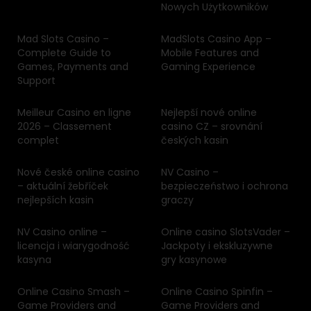
Nowych Użytkowników
Mad Slots Casino –
MadSlots Casino App –
Complete Guide to
Mobile Features and
Games, Payments and
Gaming Experience
Support
Meilleur Casino en ligne
Nejlepší nové online
2026 – Classement
casino CZ – srovnání
complet
českých kasin
Nové české online casino
NV Casino –
– aktuální žebříček
bezpieczeństwo i ochrona
nejlepších kasin
graczy
NV Casino online –
Online casino SlotsVader –
licencja i wiarygodność
Jackpoty i ekskluzywne
kasyna
gry kasynowe
Online Casino Smash –
Online Casino Spinfin –
Game Providers and
Game Providers and